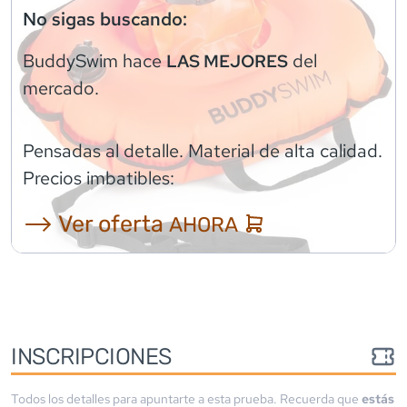
No sigas buscando:
BuddySwim
hace
del
LAS MEJORES
mercado.
Pensadas al detalle. Material de alta calidad.
Precios imbatibles:
⟶ Ver oferta
AHORA
INSCRIPCIONES
Todos los detalles para apuntarte a esta prueba. Recuerda que
estás