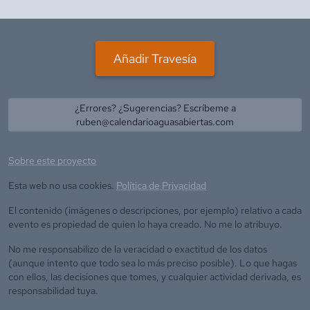
Añadir Travesía
¿Errores? ¿Sugerencias? Escríbeme a
ruben@calendarioaguasabiertas.com
Sobre este proyecto
Esta web no usa cookies.
Política de Privacidad
El contenido (imágenes o descripciones, por ejemplo) relativo a cada
evento es propiedad de quien lo haya creado. No me lo atribuyo.
No me responsabilizo de la veracidad o exactitud de los datos
(aunque intento que todo sea lo más preciso posible). Lo que hagas
con ellos, las decisiones que tomes, y cualquier actividad derivada, es
responsabilidad tuya.