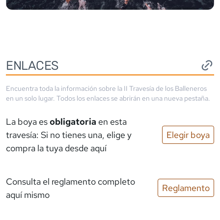
ENLACES
Encuentra toda la información sobre la
II Travesía de los Balleneros
en un solo lugar. Todos los enlaces se abrirán en una nueva pestaña.
La boya es
obligatoria
en esta
travesía: Si no tienes una, elige y
Elegir boya
compra la tuya desde aquí
Consulta el reglamento completo
Reglamento
aquí mismo