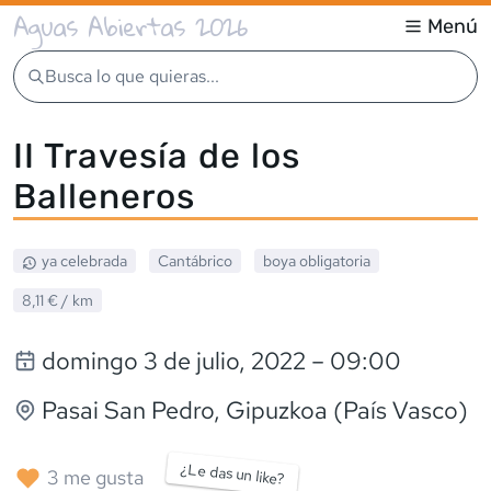
Aguas Abiertas 2026
Menú
Busca lo que quieras...
II Travesía de los
Balleneros
ya celebrada
Cantábrico
boya obligatoria
8,11 €
/ km
domingo 3 de julio, 2022
– 09:00
Pasai San Pedro
, Gipuzkoa (País Vasco)
¿Le das un like?
3
me gusta