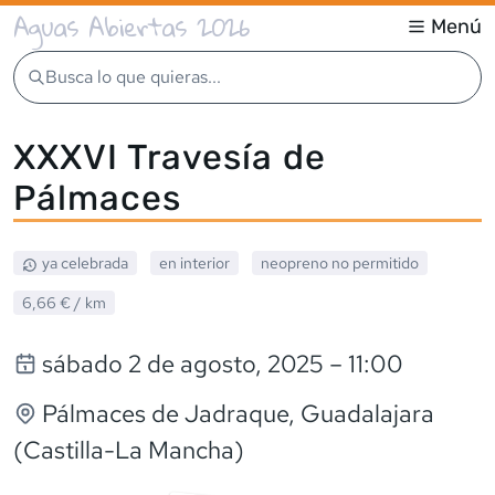
Aguas Abiertas 2026
Menú
Busca lo que quieras...
XXXVI Travesía de
Pálmaces
ya celebrada
en interior
neopreno
no permitido
6,66 €
/ km
sábado 2 de agosto, 2025
– 11:00
Pálmaces de Jadraque
, Guadalajara
(Castilla-La Mancha)