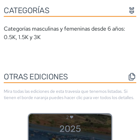
CATEGORÍAS
Categorías masculinas y femeninas desde 6 años:
0.5K, 1.5K y 3K
OTRAS EDICIONES
Mira todas las ediciones de esta travesía que tenemos listadas. Si
tienen el borde
naranja
puedes hacer clic para ver todos los detalles.
2
2025
2-ago, 2025