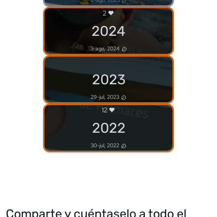
2
2024
3-ago, 2024
2023
29-jul, 2023
12
2022
30-jul, 2022
Comparte y cuéntaselo a todo el