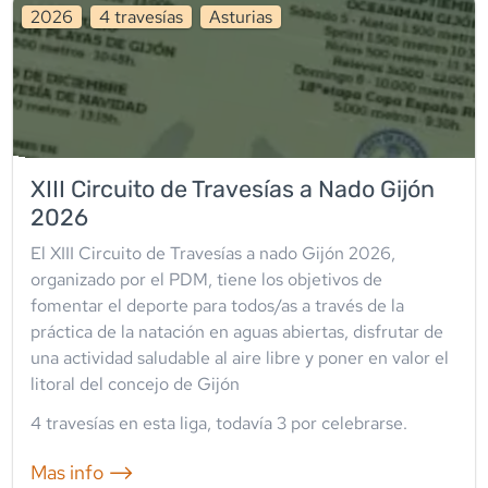
2026
4
travesía
s
Asturias
XIII Circuito de Travesías a Nado Gijón
2026
El XIII Circuito de Travesías a nado Gijón 2026,
organizado por el PDM, tiene los objetivos de
fomentar el deporte para todos/as a través de la
práctica de la natación en aguas abiertas, disfrutar de
una actividad saludable al aire libre y poner en valor el
litoral del concejo de Gijón
4
travesía
s
en esta liga
, todavía
3
por celebrarse.
Mas info ⟶