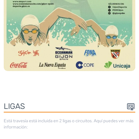
LIGA
S
Está travesía está incluida en
2
liga
s
o circuito
s
. Aquí puedes ver más
información: