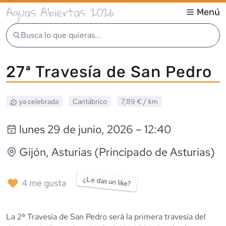
Aguas Abiertas 2026
Menú
Busca lo que quieras...
27ª Travesía de San Pedro
ya celebrada
Cantábrico
7,89 €
/ km
lunes 29 de junio, 2026
– 12:40
Gijón
, Asturias (Principado de Asturias)
¿Le das un like?
4
me gusta
La 2ª Travesía de San Pedro será la primera travesía del