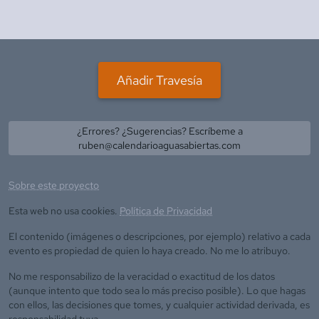
Añadir Travesía
¿Errores? ¿Sugerencias? Escríbeme a
ruben@calendarioaguasabiertas.com
Sobre este proyecto
Esta web no usa cookies.
Política de Privacidad
El contenido (imágenes o descripciones, por ejemplo) relativo a cada
evento es propiedad de quien lo haya creado. No me lo atribuyo.
No me responsabilizo de la veracidad o exactitud de los datos
(aunque intento que todo sea lo más preciso posible). Lo que hagas
con ellos, las decisiones que tomes, y cualquier actividad derivada, es