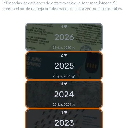
Mira todas las ediciones de esta travesía que tenemos listadas. Si
tienen el borde
naranja
puedes hacer clic para ver todos los detalles.
4
2026
29-jun, 2026
2
2025
29-jun, 2025
4
2024
29-jun, 2024
4
2023