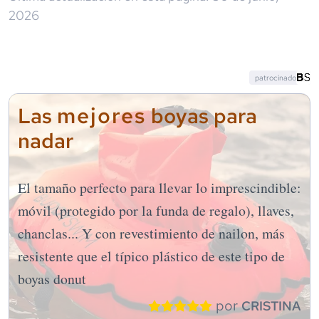
2026
patrocinado
mejores
Las
boyas para
nadar
El tamaño perfecto para llevar lo imprescindible:
móvil (protegido por la funda de regalo), llaves,
chanclas... Y con revestimiento de nailon, más
resistente que el típico plástico de este tipo de
boyas donut
por
CRISTINA