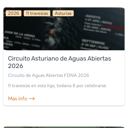
2026
11
travesía
s
Asturias
Circuito Asturiano de Aguas Abiertas
2026
Circuito de Aguas Abiertas FDNA 2026
11
travesía
s
en esta liga
, todavía
8
por celebrarse.
Mas info ⟶