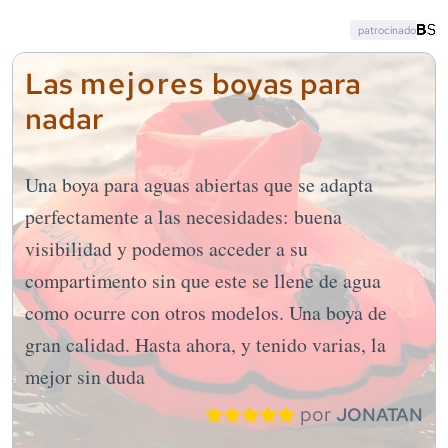
patrocinado
mejores
Las
boyas para
nadar
Una boya para aguas abiertas que se adapta
perfectamente a las necesidades: buena
visibilidad y podemos acceder a su
compartimento sin que este se llene de agua
como ocurre con otros modelos. Una boya de
gran calidad. Hasta ahora, y tenido varias, la
mejor sin duda
por
JONATAN