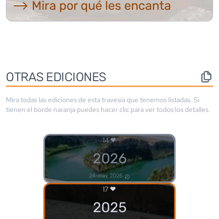
⟶ Mira por qué les encanta
OTRAS EDICIONES
Mira todas las ediciones de esta travesía que tenemos listadas. Si
tienen el borde
naranja
puedes hacer clic para ver todos los detalles.
14
2026
24-may, 2026
17
2025