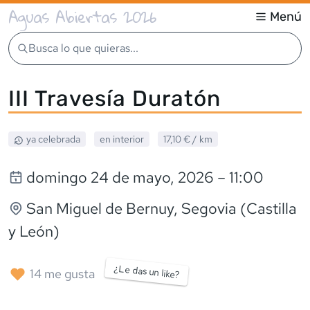
Aguas Abiertas 2026
Menú
Busca lo que quieras...
III Travesía Duratón
ya celebrada
en interior
17,10 €
/ km
domingo 24 de mayo, 2026
– 11:00
San Miguel de Bernuy
, Segovia (Castilla
y León)
¿Le das un like?
14
me gusta