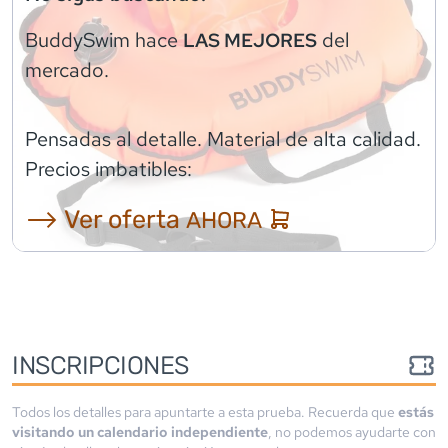
BuddySwim
hace
del
LAS MEJORES
mercado.
Pensadas al detalle. Material de alta calidad.
Precios imbatibles:
⟶ Ver oferta
AHORA
INSCRIPCIONES
Todos los detalles para apuntarte a esta prueba. Recuerda que
estás
visitando un calendario independiente
, no podemos ayudarte con