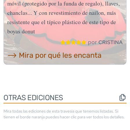
móvil (protegido por la funda de regalo), llaves,
chanclas... Y con revestimiento de nailon, más
resistente que el típico plástico de este tipo de
boyas donut
por
CRISTINA
⟶ Mira por qué les encanta
OTRAS EDICIONES
Mira todas las ediciones de esta travesía que tenemos listadas. Si
tienen el borde
naranja
puedes hacer clic para ver todos los detalles.