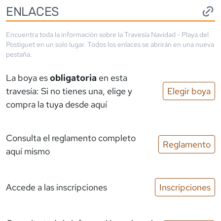
ENLACES
Encuentra toda la información sobre la
Travesía Navidad - Playa del
Postiguet
en un solo lugar. Todos los enlaces se abrirán en una nueva
pestaña.
La boya es
obligatoria
en esta
travesía: Si no tienes una, elige y
Elegir boya
compra la tuya desde aquí
Consulta el reglamento completo
Reglamento
aquí mismo
Accede a las inscripciones
Inscripciones