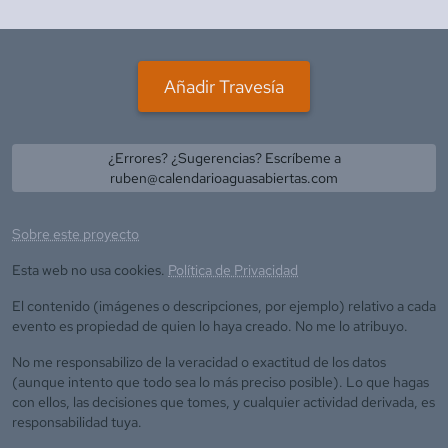
Añadir Travesía
¿Errores? ¿Sugerencias? Escríbeme a
ruben@calendarioaguasabiertas.com
Sobre este proyecto
Esta web no usa cookies.
Política de Privacidad
El contenido (imágenes o descripciones, por ejemplo) relativo a cada
evento es propiedad de quien lo haya creado. No me lo atribuyo.
No me responsabilizo de la veracidad o exactitud de los datos
(aunque intento que todo sea lo más preciso posible). Lo que hagas
con ellos, las decisiones que tomes, y cualquier actividad derivada, es
responsabilidad tuya.