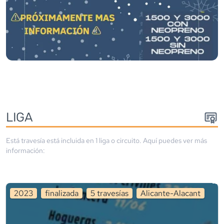
LIGA
Está travesía está incluida en
1
liga
o circuito
. Aquí puedes ver más
información:
2023
finalizada
5
travesía
s
Alicante-Alacant