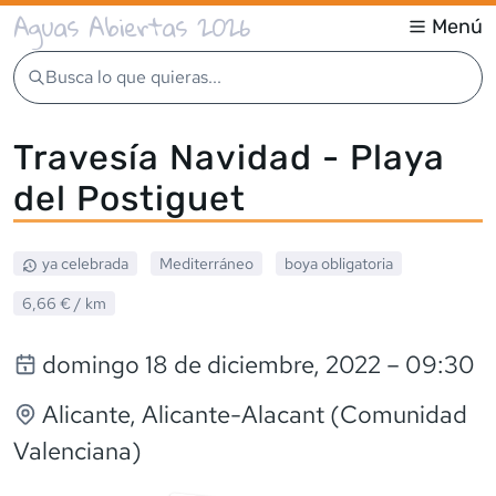
Aguas Abiertas 2026
Menú
Busca lo que quieras...
Travesía Navidad - Playa
del Postiguet
ya celebrada
Mediterráneo
boya obligatoria
6,66 €
/ km
domingo 18 de diciembre, 2022
– 09:30
Alicante
, Alicante-Alacant (Comunidad
Valenciana)