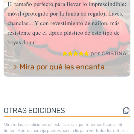
El tamaño perfecto para llevar lo imprescindible:
móvil (protegido por la funda de regalo), llaves,
chanclas... Y con revestimiento de nailon, más
resistente que el típico plástico de este tipo de
boyas donut
por
CRISTINA
⟶ Mira por qué les encanta
OTRAS EDICIONES
Mira todas las ediciones de esta travesía que tenemos listadas. Si
tienen el borde
naranja
puedes hacer clic para ver todos los detalles.