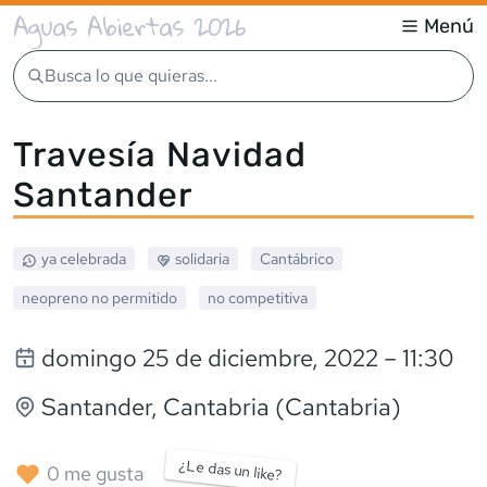
Aguas Abiertas 2026
Menú
Busca lo que quieras...
Travesía Navidad
Santander
ya celebrada
solidaria
Cantábrico
neopreno
no permitido
no competitiva
domingo 25 de diciembre, 2022
– 11:30
Santander
, Cantabria (Cantabria)
¿Le das un like?
0
me gusta