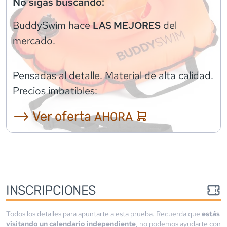
No sigas buscando:
BuddySwim
hace
del
LAS MEJORES
mercado.
Pensadas al detalle. Material de alta calidad.
Precios imbatibles:
⟶ Ver oferta
AHORA
INSCRIPCIONES
Todos los detalles para apuntarte a esta prueba. Recuerda que
estás
visitando un calendario independiente
, no podemos ayudarte con