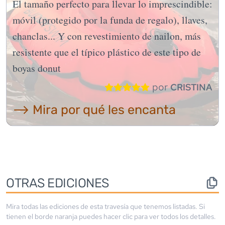
El tamaño perfecto para llevar lo imprescindible:
móvil (protegido por la funda de regalo), llaves,
chanclas... Y con revestimiento de nailon, más
resistente que el típico plástico de este tipo de
boyas donut
por
CRISTINA
⟶ Mira por qué les encanta
OTRAS EDICIONES
Mira todas las ediciones de esta travesía que tenemos listadas. Si
tienen el borde
naranja
puedes hacer clic para ver todos los detalles.