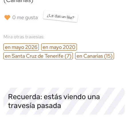
¿Le das un like?
0
me gusta
Mira otras travesías:
en
mayo
2026
en
mayo
2020
en
Santa Cruz de Tenerife
(7)
en
Canarias
(15)
Recuerda: estás viendo una
travesía pasada