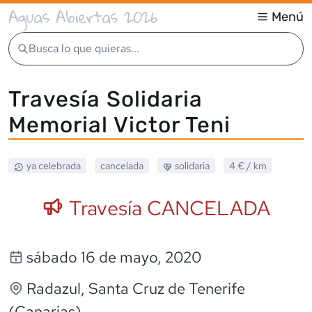
Aguas Abiertas 2026
Menú
Busca lo que quieras...
Travesía Solidaria
Memorial Victor Teni
ya celebrada
cancelada
solidaria
4 €
/ km
Travesía CANCELADA
sábado 16 de mayo, 2020
Radazul
, Santa Cruz de Tenerife
(Canarias)