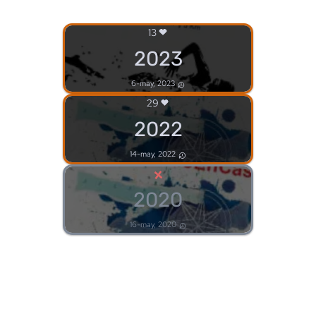
13
2023
6-may, 2023
29
2022
14-may, 2022
×
2020
16-may, 2020