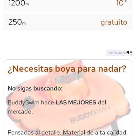
1200
10
€
m
250
gratuito
m
patrocinado
¿Necesitas boya para nadar?
No sigas buscando:
BuddySwim
hace
del
LAS MEJORES
mercado.
Pensadas al detalle. Material de alta calidad.