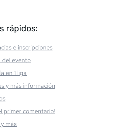
s rápidos:
cias e inscripciones
l del evento
da en 1 liga
es y más información
os
el primer comentario!
 y más