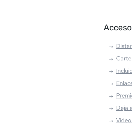
Acceso
Distan
Carte
Inclui
Enlac
Premi
Deja 
Video