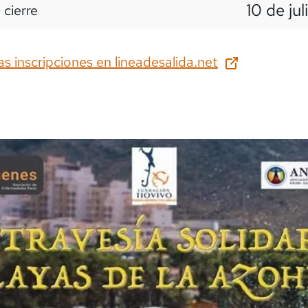
10 de jul
 cierre
as inscripciones en
lineadesalida.net