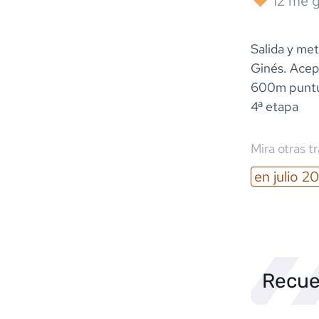
12
me g
Salida y me
Ginés. Acep
600m puntua
4ª etapa
Mira otras t
en
julio
20
Recue