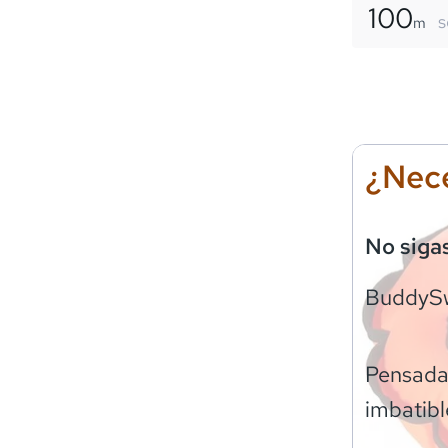
100
s
m
¿Nece
No siga
BuddyS
Pensadas
imbatibl