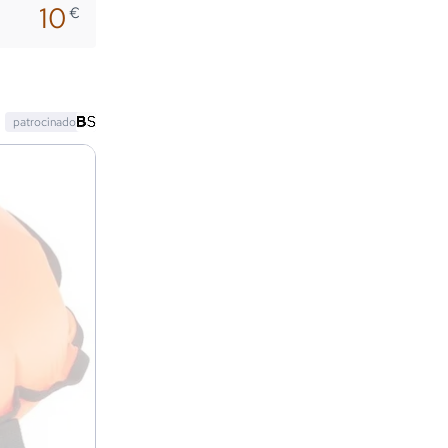
10
€
patrocinado