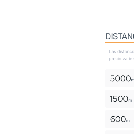
DISTAN
Las distanci
precio varíe
5000
1500
m
600
m