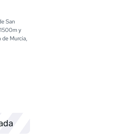
de San
e 1500m y
 de Murcia,
sada