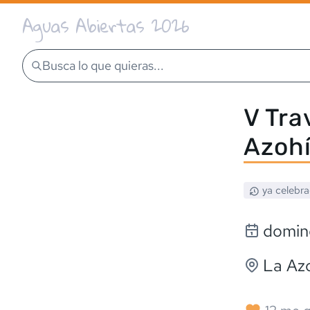
Aguas Abiertas 2026
Busca lo que quieras...
V Tra
Azoh
ya celebr
doming
La Az