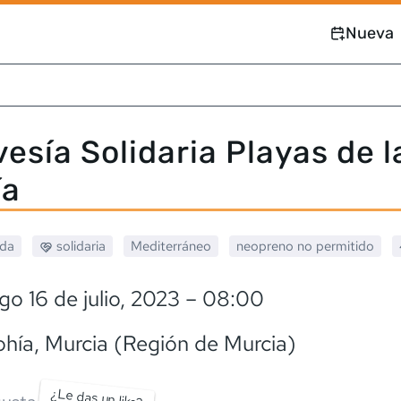
Nueva
vesía Solidaria Playas de l
ía
ada
solidaria
Mediterráneo
neopreno
no permitido
o 16 de julio, 2023
– 08:00
ohía
, Murcia (Región de Murcia)
¿Le das un like?