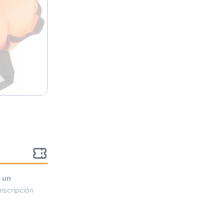
o un
nscripción