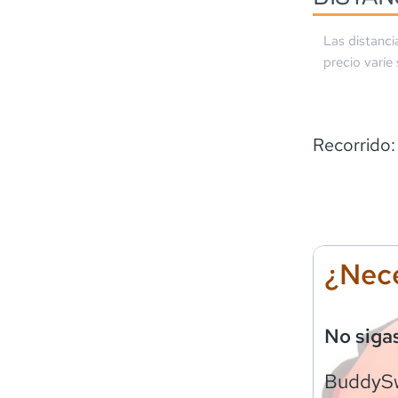
Las distanci
precio varíe
Recorrido:
¿Nece
No siga
BuddyS