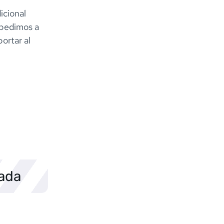
icional
 pedimos a
ortar al
sada