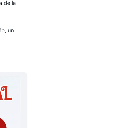
a de la
ño, un