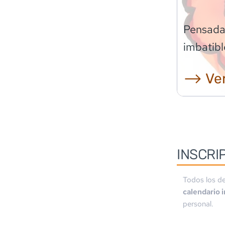
Pensadas
imbatibl
⟶ Ver
INSCRI
Todos los de
calendario 
personal.