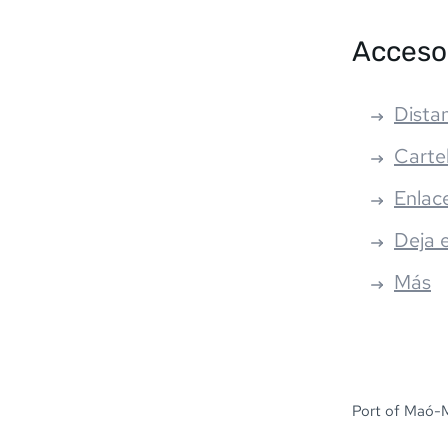
Acceso
Distan
Carte
Enlac
Deja 
Más
Port of Maó-M