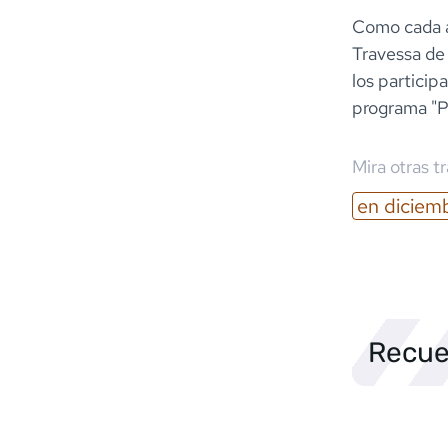
Como cada añ
Travessa de
los particip
programa "Po
Mira otras t
en
diciem
Recue