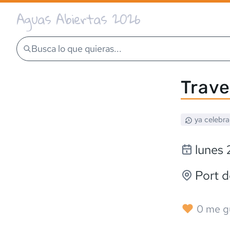
Aguas Abiertas 2026
Busca lo que quieras...
Trave
ya celebr
lunes 
Port 
0
me g