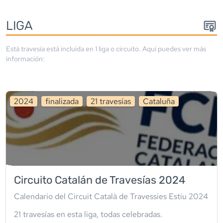
LIGA
Está travesía está incluida en
1
liga
o circuito
. Aquí puedes ver más
información:
2024
finalizada
21
travesía
s
Cataluña
Circuito Catalán de Travesías 2024
Calendario del Circuit Català de Travessies Estiu 2024
21
travesía
s
en esta liga
,
todas celebradas
.