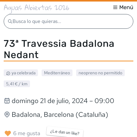
Aguas Abiertas 2026
Menú
Busca lo que quieras...
73ª Travessia Badalona
Nedant
ya celebrada
Mediterráneo
neopreno
no permitido
5,41 €
/ km
domingo 21 de julio, 2024
– 09:00
Badalona
, Barcelona (Cataluña)
¿Le das un like?
6
me gusta