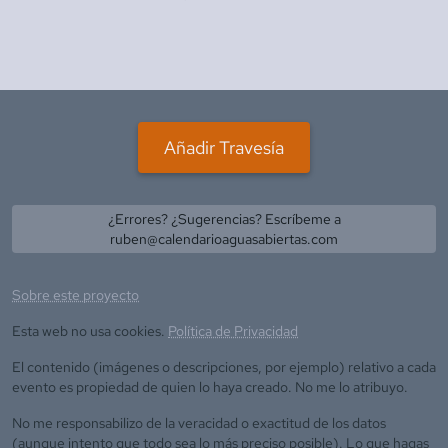
Añadir Travesía
¿Errores? ¿Sugerencias? Escríbeme a
ruben@calendarioaguasabiertas.com
Sobre este proyecto
Esta web no usa cookies.
Política de Privacidad
El contenido (imágenes o descripciones, por ejemplo) relativo a cada
evento es propiedad de quien lo haya creado. No me lo atribuyo.
No me responsabilizo de la veracidad o exactitud de los datos
(aunque intento que todo sea lo más preciso posible). Lo que hagas