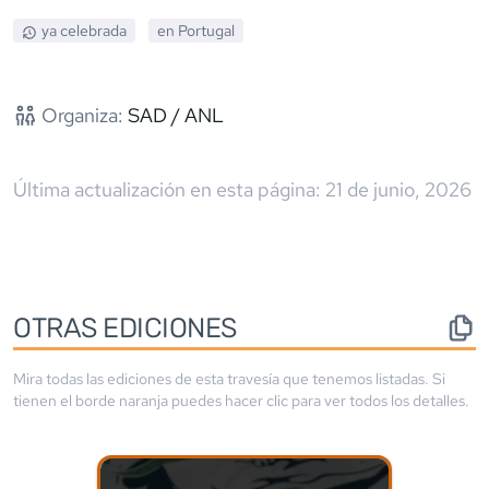
ya celebrada
en
Portugal
Organiza:
SAD / ANL
Última actualización en esta página:
21 de junio, 2026
OTRAS EDICIONES
Mira todas las ediciones de esta travesía que tenemos listadas. Si
tienen el borde
naranja
puedes hacer clic para ver todos los detalles.