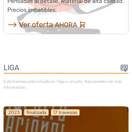
Pensadas al detalle. Material de alta calidad.
Precios imbatibles:
⟶ Ver oferta
AHORA
LIGA
Está travesía está incluida en
1
liga
o circuito
. Aquí puedes ver más
información:
2023
finalizada
17
travesía
s