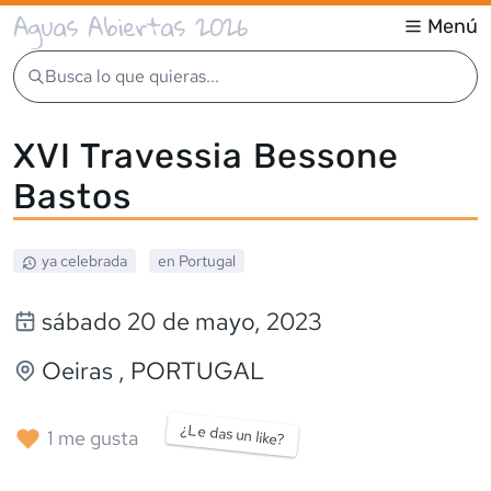
Aguas Abiertas 2026
Menú
Busca lo que quieras...
XVI Travessia Bessone
Bastos
ya celebrada
en
Portugal
sábado 20 de mayo, 2023
Oeiras
,
PORTUGAL
¿Le das un like?
1
me gusta