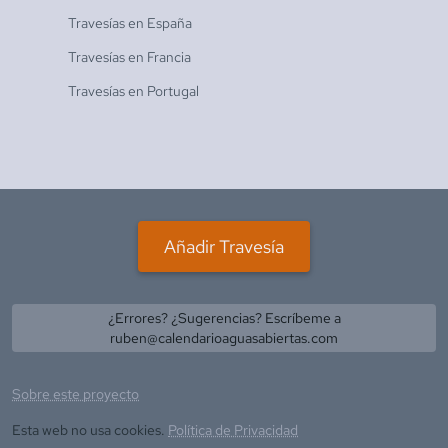
Travesías en
España
Travesías en
Francia
Travesías en
Portugal
Añadir Travesía
¿Errores? ¿Sugerencias? Escríbeme a
ruben@calendarioaguasabiertas.com
Sobre este proyecto
Esta web no usa cookies.
Política de Privacidad