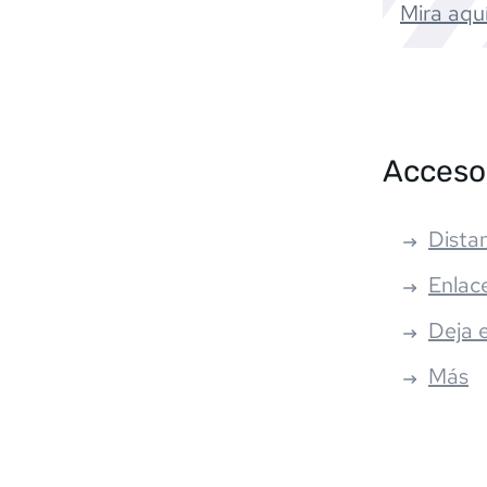
Mira aquí
Acceso
Distan
Enlac
Deja 
Más