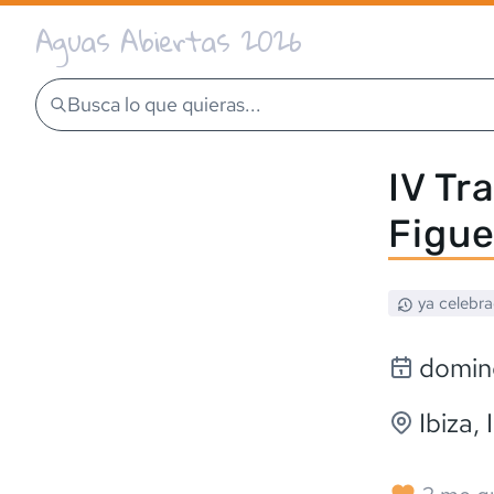
Aguas Abiertas 2026
Busca lo que quieras...
IV Tr
Figue
ya celebr
domin
Ibiza
,