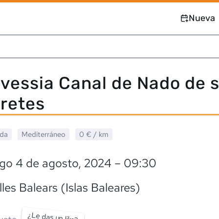
Nueva
avessia Canal de Nado de 
retes
ada
Mediterráneo
0 €
/ km
go 4 de agosto, 2024
– 09:30
 Illes Balears (Islas Baleares)
¿Le das un like?