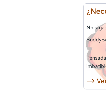
¿Nece
No siga
BuddyS
Pensadas
imbatibl
⟶ Ver