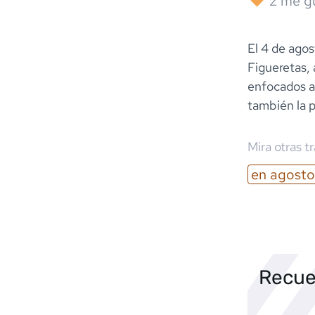
2
me g
El 4 de agos
Figueretas, 
enfocados a 
también la p
Mira otras t
en
agosto
Recue