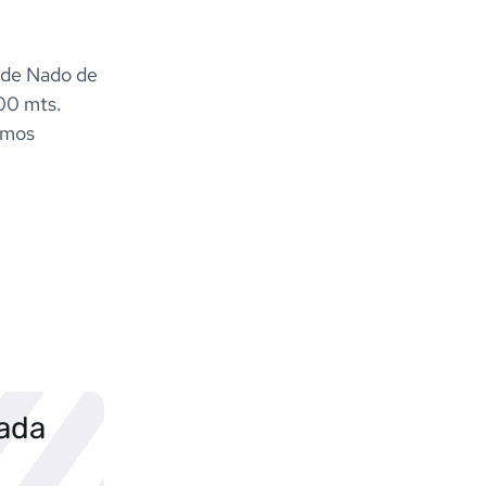
l de Nado de
500 mts.
imos
sada