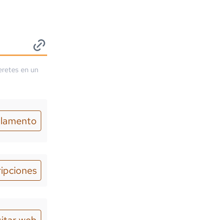
eretes
en un
lamento
ripciones