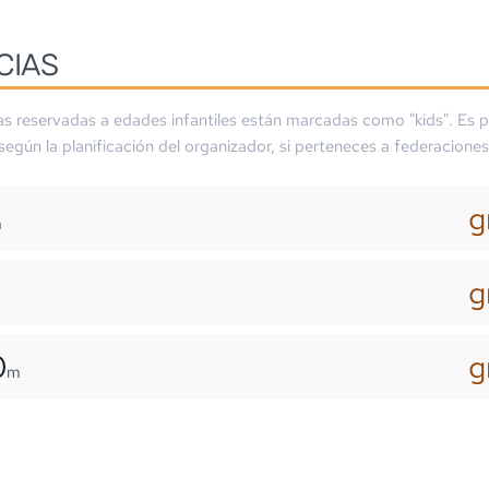
CIAS
as reservadas a edades infantiles están marcadas como "kids". Es p
 según la planificación del organizador, si perteneces a federaciones
g
m
g
0
g
m