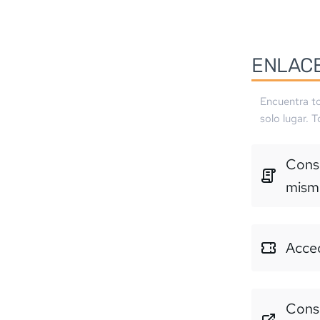
ENLAC
Encuentra to
solo lugar. 
Consu
mism
Acced
Consu