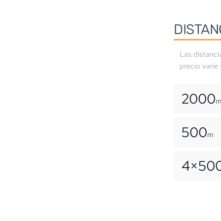
DISTAN
Las distanci
precio varíe
2000
500
m
4×
50