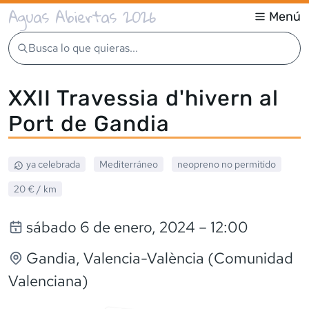
Aguas Abiertas 2026
Menú
Busca lo que quieras...
XXII Travessia d'hivern al
Port de Gandia
ya celebrada
Mediterráneo
neopreno
no permitido
20 €
/ km
sábado 6 de enero, 2024
– 12:00
Gandia
, Valencia-València (Comunidad
Valenciana)