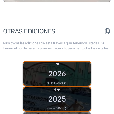
OTRAS EDICIONES
Mira todas las ediciones de esta travesía que tenemos listadas. Si
tienen el borde
naranja
puedes hacer clic para ver todos los detalles.
1
2026
6-ene, 2026
4
2025
6-ene, 2025