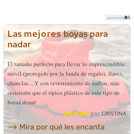
patrocinado
mejores
Las
boyas para
nadar
El tamaño perfecto para llevar lo imprescindible:
móvil (protegido por la funda de regalo), llaves,
chanclas... Y con revestimiento de nailon, más
resistente que el típico plástico de este tipo de
boyas donut
por
CRISTINA
⟶ Mira por qué les encanta