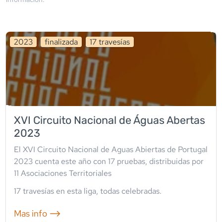
2023
finalizada
17
travesía
s
XVI Circuito Nacional de Águas Abertas
2023
El XVI Circuito Nacional de Aguas Abiertas de Portugal
2023 cuenta este año con 17 pruebas, distribuidas por
11 Asociaciones Territoriales
17
travesía
s
en esta liga
,
todas celebradas
.
Mas info ⟶