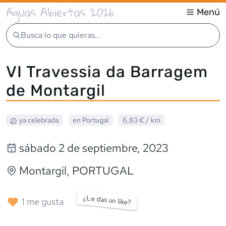
Aguas Abiertas 2026
Menú
Busca lo que quieras...
VI Travessia da Barragem
de Montargil
ya celebrada
en
Portugal
6,83 €
/ km
sábado 2 de septiembre, 2023
Montargil
,
PORTUGAL
¿Le das un like?
1
me gusta