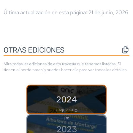
Última actualización en esta página:
21 de junio, 2026
OTRAS EDICIONES
Mira todas las ediciones de esta travesía que tenemos listadas. Si
tienen el borde
naranja
puedes hacer clic para ver todos los detalles.
2024
7-sep, 2024
1
2023