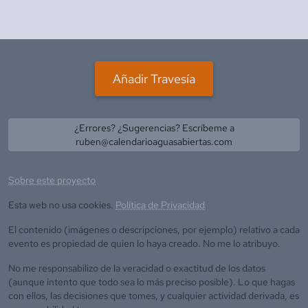
Añadir Travesía
¿Errores? ¿Sugerencias? Escríbeme a
ruben@calendarioaguasabiertas.com
Sobre este proyecto
Esta web no usa cookies.
Política de Privacidad
El contenido (imágenes o descripciones, por ejemplo) relativo a cada
evento es propiedad de quien lo haya creado. No me lo atribuyo.
No me responsabilizo de la veracidad o exactitud de los datos
(aunque intento que todo sea lo más preciso posible). Lo que hagas
con ellos, las decisiones que tomes, y cualquier actividad derivada, es