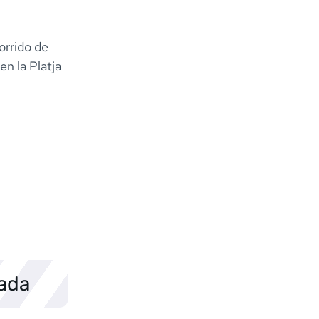
corrido de
n la Platja
sada