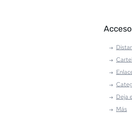
Acceso
Distan
Carte
Enlac
Categ
Deja 
Más