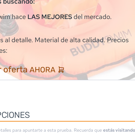
s buscando:
wim
hace
del mercado.
LAS MEJORES
 al detalle. Material de alta calidad. Precios
es:
 oferta
AHORA
PCIONES
talles para apuntarte a esta prueba. Recuerda que
estás visitand