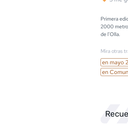
Primera edic
2000 metros 
de l'Olla.
Mira otras t
en
mayo
en
Comuni
Recue