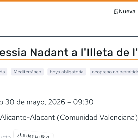
Nueva
essia Nadant a l'Illeta de l
ada
Mediterráneo
boya obligatoria
neopreno
no permitid
o 30 de mayo, 2026
– 09:30
 Alicante-Alacant (Comunidad Valenciana)
¿Le das un like?
usta