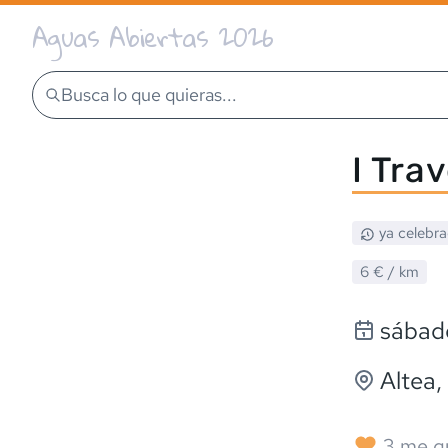
Aguas Abiertas 2026
Busca lo que quieras...
I Trav
ya celebr
6 €
/ km
sábad
Altea
,
3
me g