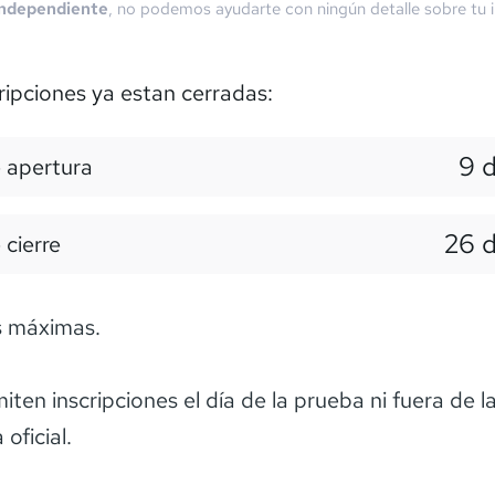
independiente
, no podemos ayudarte con ningún detalle sobre tu i
ripciones ya estan cerradas:
9 
 apertura
26 
 cierre
s máximas.
ten inscripciones el día de la prueba ni fuera de l
oficial.