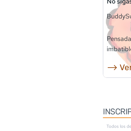
No siga
BuddyS
Pensadas
imbatibl
⟶ Ver
INSCRI
Todos los de