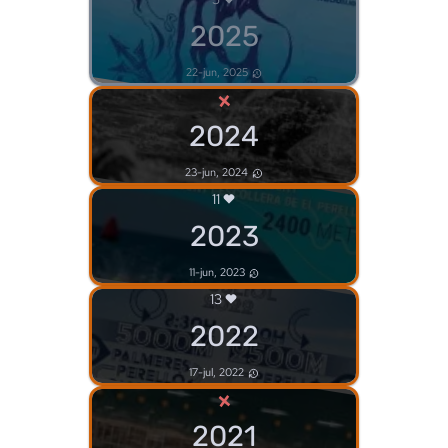
2025
22-jun, 2025
×
2024
23-jun, 2024
11
2023
11-jun, 2023
13
2022
17-jul, 2022
×
2021