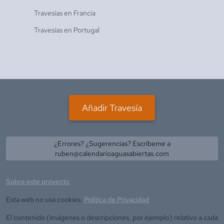
Travesías en
Francia
Travesías en
Portugal
Añadir Travesía
¿Errores? ¿Sugerencias? Escríbeme a
ruben@calendarioaguasabiertas.com
Sobre este proyecto
Esta web no usa cookies.
Política de Privacidad
El contenido (imágenes o descripciones, por ejemplo) relativo a cada