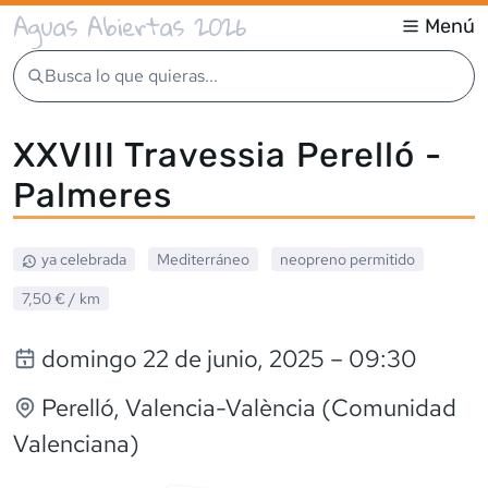
Aguas Abiertas 2026
Menú
Busca lo que quieras...
XXVIII Travessia Perelló -
Palmeres
ya celebrada
Mediterráneo
neopreno
permitido
7,50 €
/ km
domingo 22 de junio, 2025
– 09:30
Perelló
, Valencia-València (Comunidad
Valenciana)