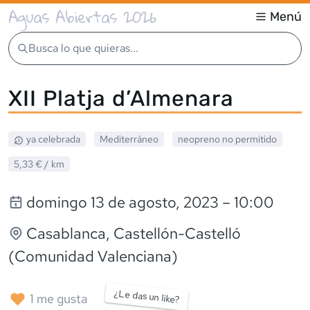
Aguas Abiertas 2026
Menú
Busca lo que quieras...
XII Platja d’Almenara
ya celebrada
Mediterráneo
neopreno
no permitido
5,33 €
/ km
domingo 13 de agosto, 2023
– 10:00
Casablanca
, Castellón-Castelló
(Comunidad Valenciana)
¿Le das un like?
1
me gusta