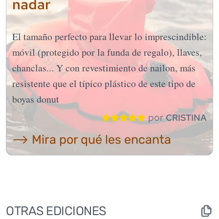
nadar
El tamaño perfecto para llevar lo imprescindible:
móvil (protegido por la funda de regalo), llaves,
chanclas... Y con revestimiento de nailon, más
resistente que el típico plástico de este tipo de
boyas donut
por
CRISTINA
⟶ Mira por qué les encanta
OTRAS EDICIONES