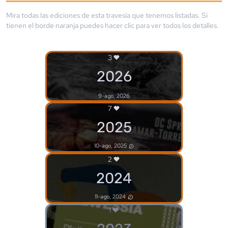
Mira todas las ediciones de esta travesía que tenemos listadas. Si
tienen el borde
naranja
puedes hacer clic para ver todos los detalles.
3
2026
9-ago, 2026
7
2025
10-ago, 2025
2
2024
11-ago, 2024
1