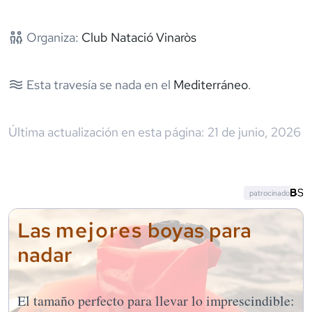
Organiza:
Club Natació Vinaròs
Esta travesía se nada en el
Mediterráneo
.
Última actualización en esta página:
21 de junio, 2026
patrocinado
mejores
Las
boyas para
nadar
El tamaño perfecto para llevar lo imprescindible: