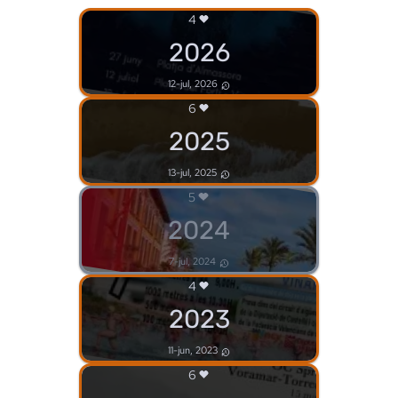
4
2026
12-jul, 2026
6
2025
13-jul, 2025
5
2024
7-jul, 2024
4
2023
11-jun, 2023
6