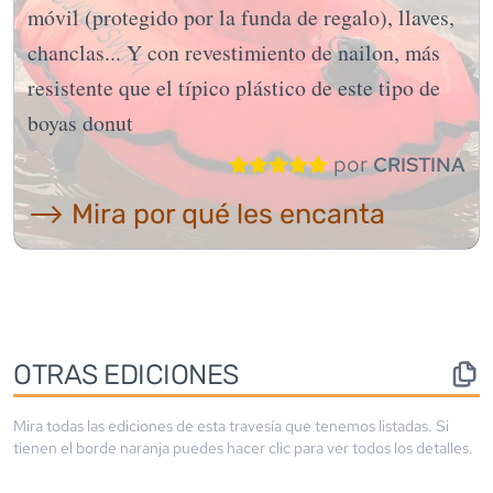
móvil (protegido por la funda de regalo), llaves,
chanclas... Y con revestimiento de nailon, más
resistente que el típico plástico de este tipo de
boyas donut
por
CRISTINA
⟶ Mira por qué les encanta
OTRAS EDICIONES
Mira todas las ediciones de esta travesía que tenemos listadas. Si
tienen el borde
naranja
puedes hacer clic para ver todos los detalles.