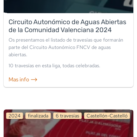
Circuito Autonómico de Aguas Abiertas
de la Comunidad Valenciana 2024
Os presentamos el listado de travesías que formarán
parte del Circuito Autonómico FNCV de aguas
abiertas.
10
travesía
s
en esta liga
,
todas celebradas
.
Mas info ⟶
2024
finalizada
6
travesía
s
Castellón-Castelló