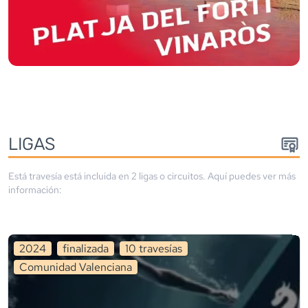
LIGA
S
Está travesía está incluida en
2
liga
s
o circuito
s
. Aquí puedes ver más
información:
2024
finalizada
10
travesía
s
Comunidad Valenciana