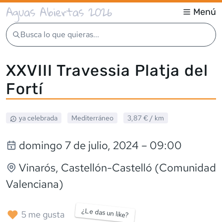
Aguas Abiertas 2026
Menú
Busca lo que quieras...
XXVIII Travessia Platja del
Fortí
ya celebrada
Mediterráneo
3,87 €
/ km
domingo 7 de julio, 2024
– 09:00
Vinarós
, Castellón-Castelló (Comunidad
Valenciana)
¿Le das un like?
5
me gusta