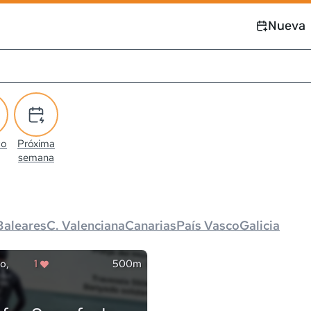
Nueva
co
Próxima
semana
Baleares
C. Valenciana
Canarias
País Vasco
Galicia
o,
1
500m