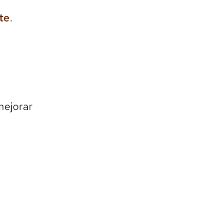
te
.
mejorar