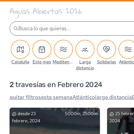
Aguas Abiertas 2026
Busca lo que quieras...
Cataluña
Este mes
Mediterráneo
Larga
Solidarias
Atlánti
distancia
2
travesía
s
en Febrero 2024
quitar filtros
esta semana
Atlántico
larga distancia
desde
23
5000m, 2500m
25 febrer
febrero, 2024
2024