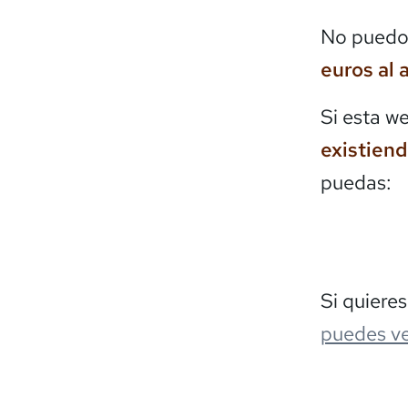
No puedo 
euros al 
Si esta w
existien
puedas:
Si quiere
puedes ve