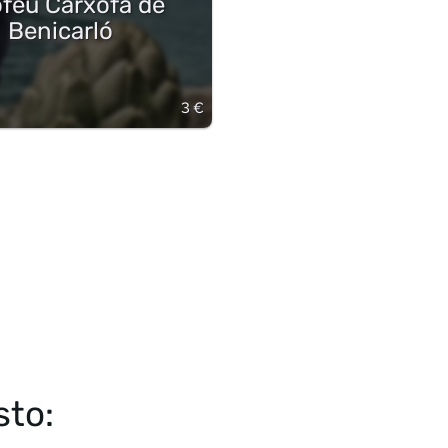
rofeu Carxofa de
Benicarló
3 €
sto: