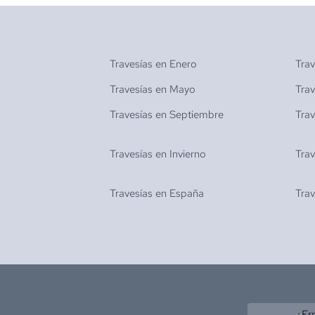
Travesías en
Enero
Tra
Travesías en
Mayo
Tra
Travesías en
Septiembre
Tra
Travesías en
Invierno
Tra
Travesías en
España
Tra
¿Er