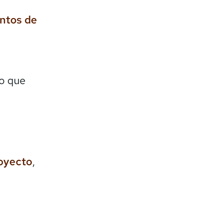
entos de
lo que
royecto
,