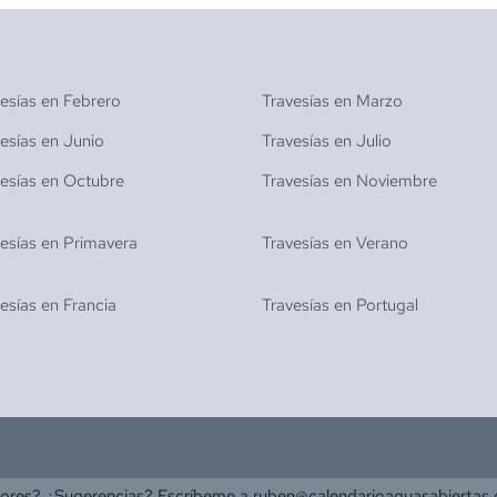
vesías en
Febrero
Travesías en
Marzo
vesías en
Junio
Travesías en
Julio
vesías en
Octubre
Travesías en
Noviembre
vesías en
Primavera
Travesías en
Verano
vesías en
Francia
Travesías en
Portugal
rores? ¿Sugerencias? Escríbeme a
ruben@calendarioaguasabiertas