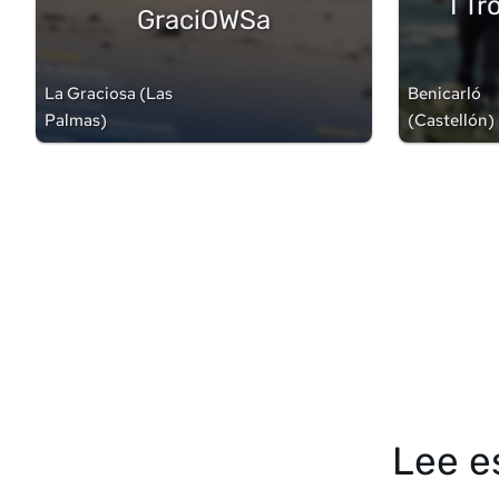
I T
GraciOWSa
La Graciosa
(
Las
Benicarló
Palmas
)
(
Castellón
)
Lee e