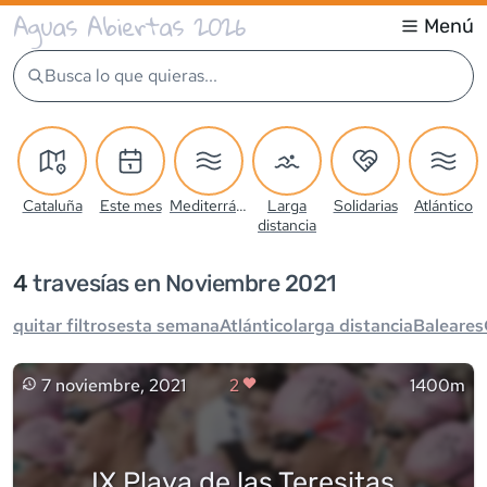
Aguas Abiertas 2026
Menú
Busca lo que quieras...
Cataluña
Este mes
Mediterráneo
Larga
Solidarias
Atlántico
distancia
4
travesía
s
en Noviembre 2021
quitar filtros
esta semana
Atlántico
larga distancia
Baleares
7 noviembre, 2021
2
1400m
IX Playa de las Teresitas