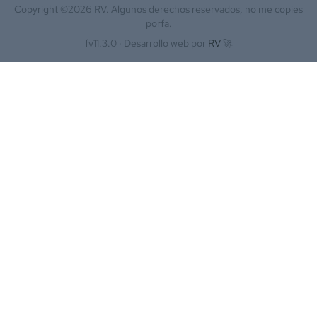
Copyright ©
2026
RV. Algunos derechos reservados, no me copies
porfa.
fv11.3.0 ·
Desarrollo web por
RV
🚀