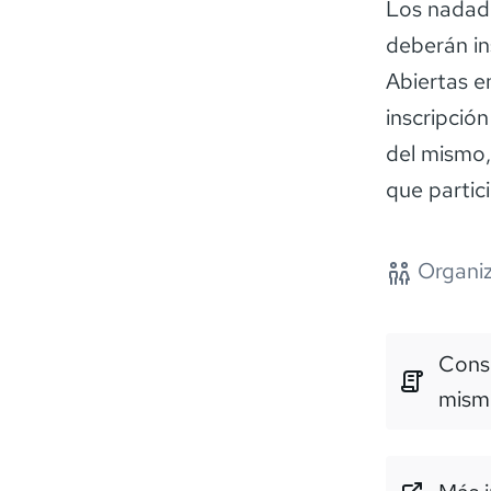
Los nadado
deberán in
Abiertas e
inscripció
del mismo,
que partici
Organiz
Consu
mism