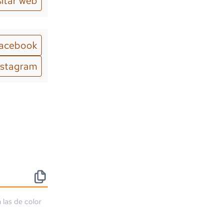
sitar web
acebook
nstagram
 las de color