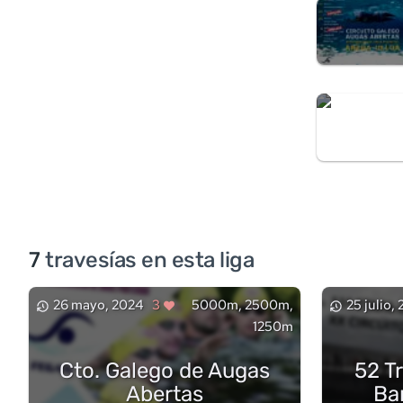
7
travesía
s
en esta liga
26 mayo, 2024
3
5000m, 2500m,
25 julio,
1250m
Cto. Galego de Augas
52 T
Abertas
Ba