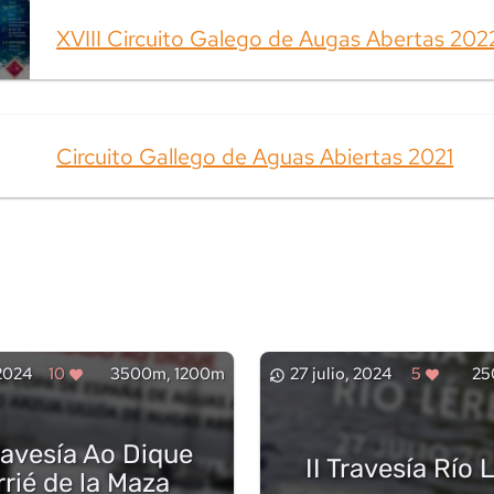
XVIII Circuito Galego de Augas Abertas 202
Circuito Gallego de Aguas Abiertas 2021
 2024
10
3500m, 1200m
27 julio, 2024
5
25
ravesía Ao Dique
II Travesía Río 
rrié de la Maza