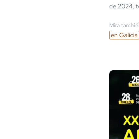
de 2024
,
t
Mira también
en
Galicia