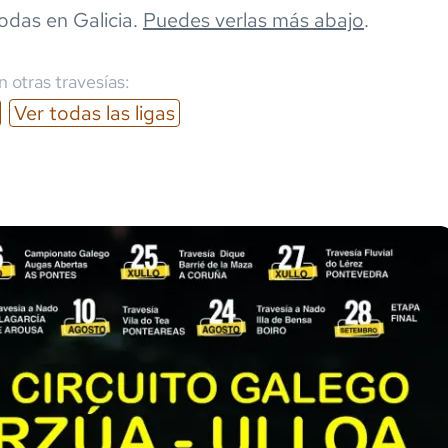
odas en
Galicia
.
Puedes verlas más abajo
.
 otras travesías:
Ver todas las ligas