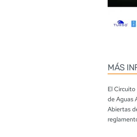
MÁS IN
El Circuit
de Aguas A
Abiertas d
reglamento