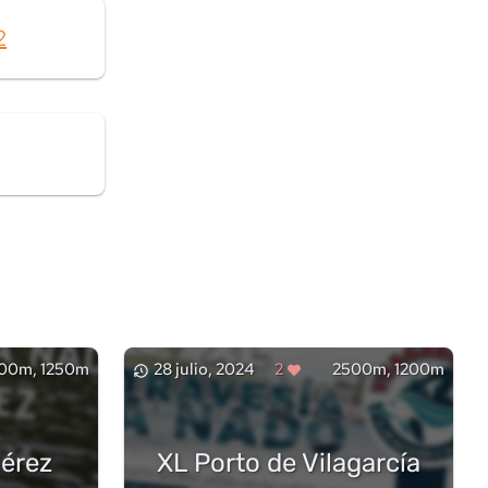
2
00m, 1250m
28 julio, 2024
2
2500m, 1200m
Lérez
XL Porto de Vilagarcía