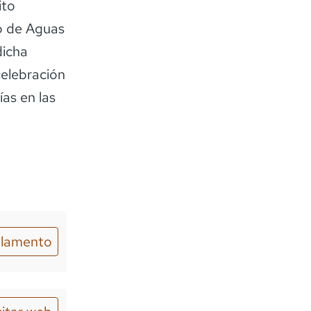
ito
go de Aguas
dicha
celebración
as en las
lamento