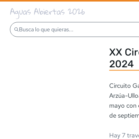
Aguas Abiertas 2026
Busca lo que quieras...
XX Cir
2024
Circuito G
Arzúa-Ullo
mayo con e
de septiem
Hay
7
trav