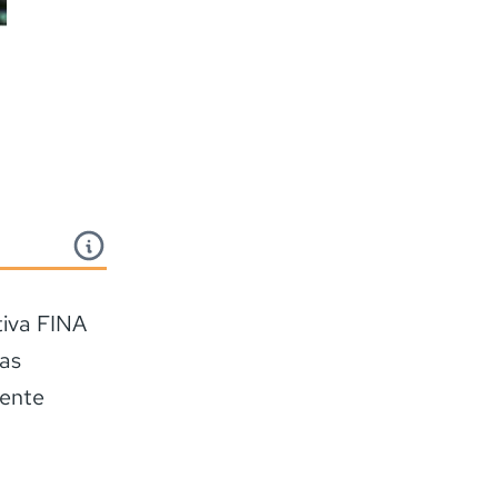
tiva FINA
as
sente