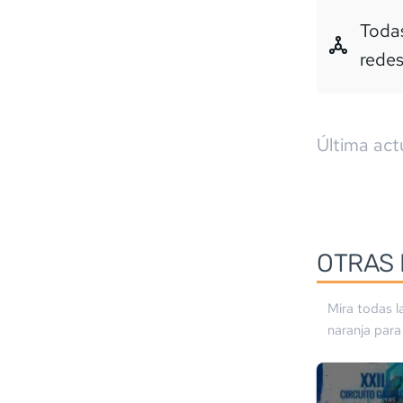
Todas
rede
Última act
OTRAS 
Mira todas l
naranja
para 