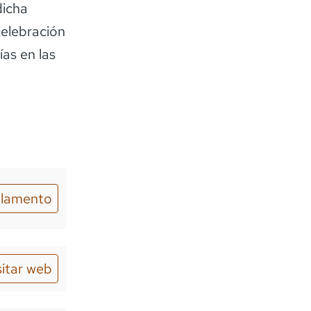
dicha
celebración
as en las
lamento
sitar web