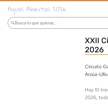
Aguas Abiertas 2026
Busca lo que quieras...
XXII C
2026
Circuito G
Arzúa-Ullo
Hay
10
tra
2026
,
tod