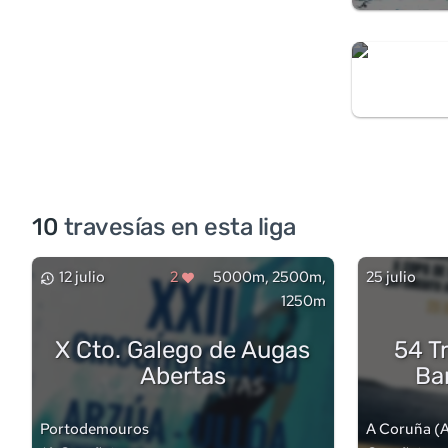
10
travesía
s
en esta liga
12 julio
2
5000m, 2500m,
25 julio
1250m
X Cto. Galego de Augas
54 T
Abertas
Ba
Portodemouros
A Coruña
(