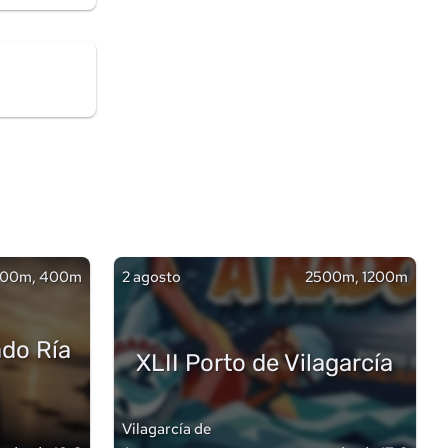
00m, 400m
2 agosto
2500m, 1200m
ado Ría
XLII Porto de Vilagarcía
Vilagarcía de