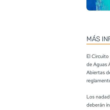
MÁS IN
El Circuit
de Aguas A
Abiertas d
reglamento
Los nadado
deberán in