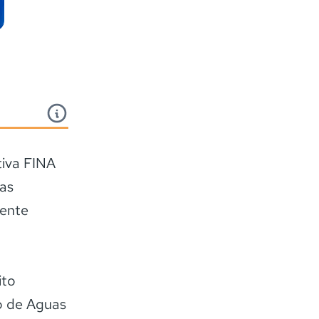
tiva FINA
as
sente
ito
go de Aguas