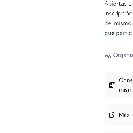
Abiertas e
inscripció
del mismo,
que partici
Organiz
Consu
mism
Más i