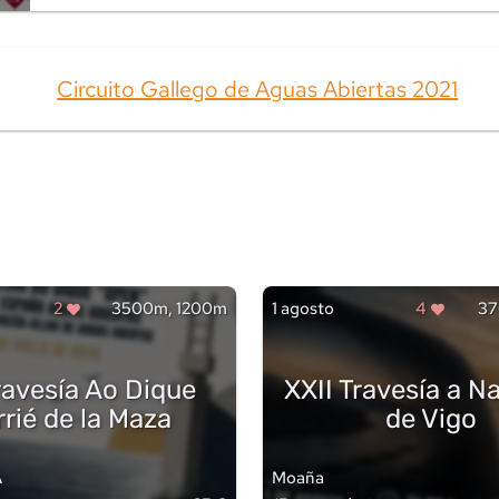
Circuito Gallego de Aguas Abiertas 2021
2
3500m, 1200m
1 agosto
4
37
ravesía Ao Dique
XXII Travesía a N
rrié de la Maza
de Vigo
A
Moaña