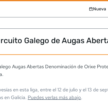
Nueva
ircuito Galego de Augas Abert
alego Augas Abertas Denominación de Orixe Prot
a.
vesía
s
en esta liga,
entre el
12 de julio
y el
13 de sep
as en
Galicia
.
Puedes verlas más abajo
.