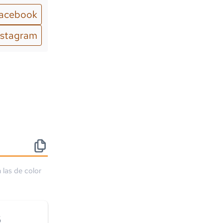
acebook
nstagram
 las de color
6