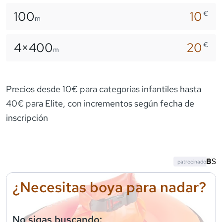
100
10
€
m
4×
400
20
€
m
Precios desde 10€ para categorías infantiles hasta
40€ para Elite, con incrementos según fecha de
inscripción
patrocinado
¿Necesitas boya para nadar?
No sigas buscando: