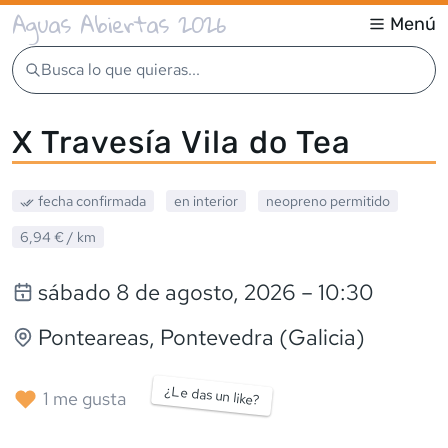
Aguas Abiertas 2026
Menú
Busca lo que quieras...
X Travesía Vila do Tea
fecha confirmada
en interior
neopreno
permitido
6,94 €
/ km
sábado 8 de agosto, 2026
– 10:30
Ponteareas
, Pontevedra (Galicia)
¿Le das un like?
1
me gusta