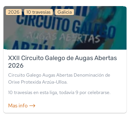
2026
10
travesía
s
Galicia
XXII Circuito Galego de Augas Abertas
2026
Circuito Galego Augas Abertas Denominación de
Orixe Protexida Arzúa-Ulloa.
10
travesía
s
en esta liga
, todavía
9
por celebrarse.
Mas info ⟶