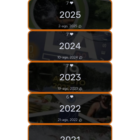
7
2025
2-ago, 2025
7
2024
10-ago, 2024
7
2023
19-ago, 2023
6
2022
21-ago, 2022
2021