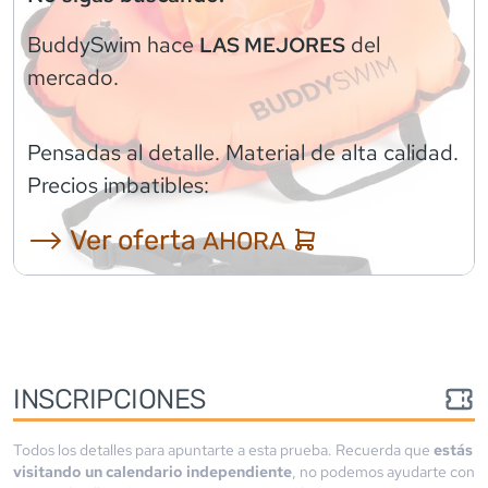
BuddySwim
hace
del
LAS MEJORES
mercado.
Pensadas al detalle. Material de alta calidad.
Precios imbatibles:
⟶ Ver oferta
AHORA
INSCRIPCIONES
Todos los detalles para apuntarte a esta prueba. Recuerda que
estás
visitando un calendario independiente
, no podemos ayudarte con