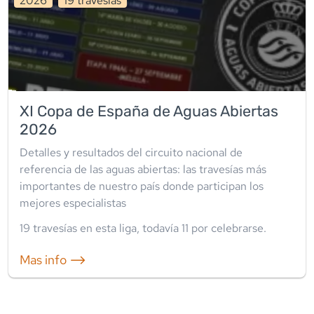
2026
19
travesía
s
XI Copa de España de Aguas Abiertas
2026
Detalles y resultados del circuito nacional de
referencia de las aguas abiertas: las travesías más
importantes de nuestro país donde participan los
mejores especialistas
19
travesía
s
en esta liga
, todavía
11
por celebrarse.
Mas info ⟶