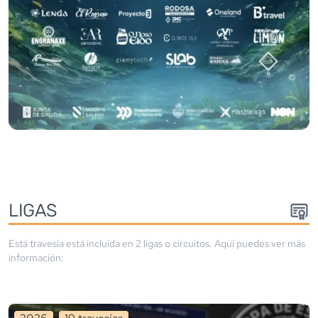
LIGA
S
Está travesía está incluida en
2
liga
s
o circuito
s
. Aquí puedes ver más
información: