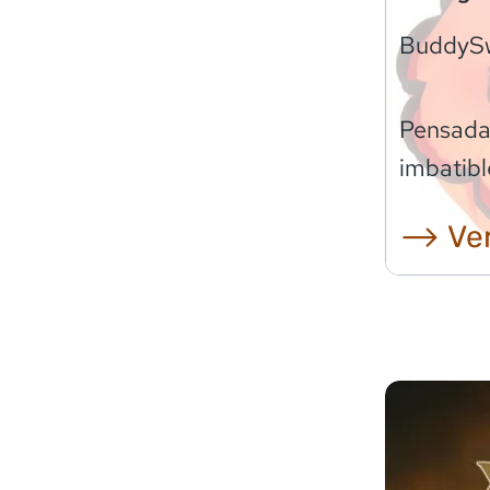
BuddyS
Pensadas
imbatibl
⟶ Ver