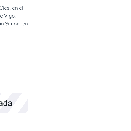
Cíes, en el
de Vigo,
San Simón, en
sada