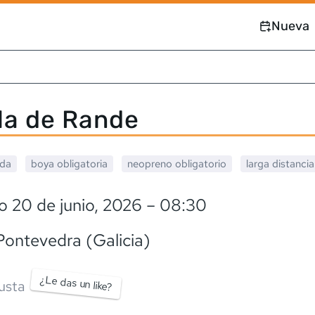
Nueva
la de Rande
ada
boya obligatoria
neopreno
obligatorio
larga distanci
 20 de junio, 2026
– 08:30
 Pontevedra (Galicia)
¿Le das un like?
usta