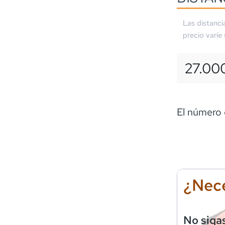
Las distanci
precio varíe
27.00
El número
¿Nece
No siga