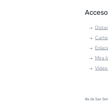
Acceso
Distan
Carte
Enlac
Mira l
Video
Illa de San S