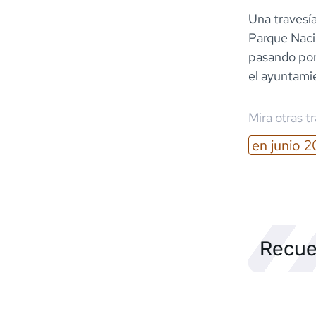
Una travesía
Parque Nacion
pasando por 
el ayuntami
Mira otras t
en
junio
2
Recue