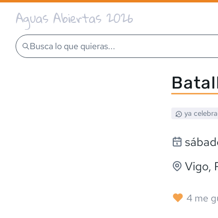
Aguas Abiertas 2026
Busca lo que quieras...
Batal
ya celebr
sábado
Vigo
,
4
me g