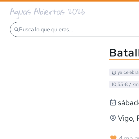
Aguas Abiertas 2026
Busca lo que quieras...
Batal
ya celebr
10,55 €
/ km
sábado
Vigo
,
4
me g