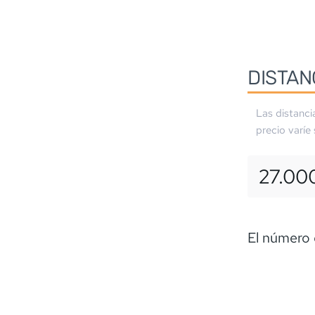
DISTAN
Las distanci
precio varíe
27.00
El número