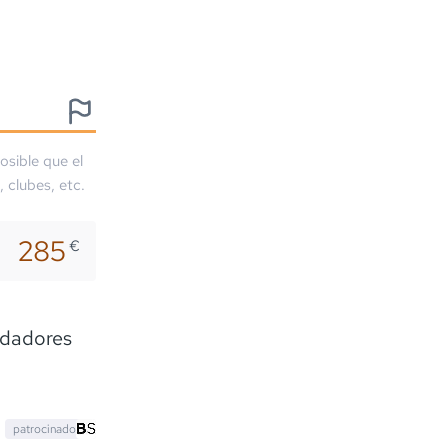
osible que el
, clubes, etc.
285
€
adadores
patrocinado