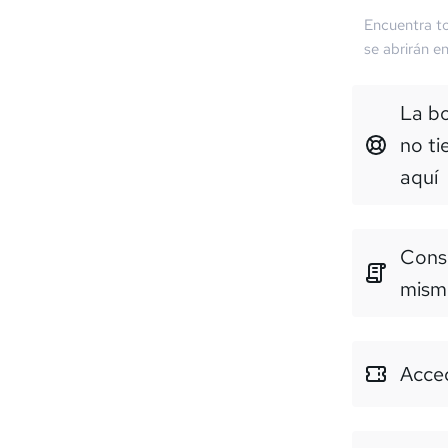
Encuentra to
se abrirán e
La b
no ti
aquí
Consu
mism
Acced