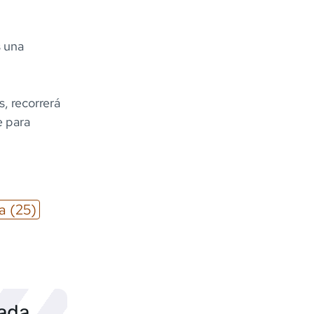
s una
s, recorrerá
e para
ia
(25)
sada