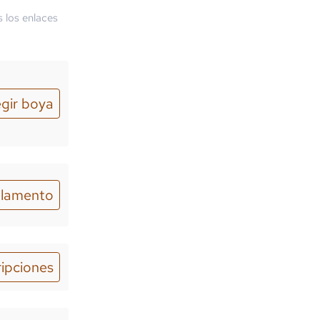
s los enlaces
egir boya
lamento
ripciones