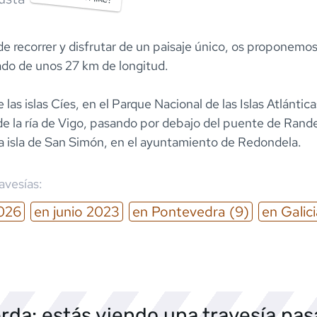
de recorrer y disfrutar de un paisaje único, os proponemo
ado de unos 27 km de longitud.
 las islas Cíes, en el Parque Nacional de las Islas Atlántica
 de la ría de Vigo, pasando por debajo del puente de Rand
 la isla de San Simón, en el ayuntamiento de Redondela.
ravesías:
026
en
junio
2023
en
Pontevedra
(9)
en
Galic
rda: estás viendo una travesía pa