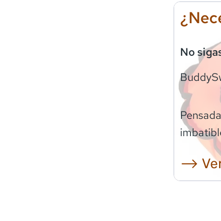
¿Nece
No siga
BuddyS
Pensadas
imbatibl
⟶ Ver