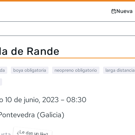
Nueva
la de Rande
ada
boya obligatoria
neopreno
obligatorio
larga distanci
 10 de junio, 2023
– 08:30
 Pontevedra (Galicia)
¿Le das un like?
usta