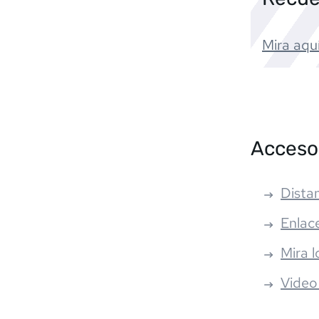
Mira aquí
Acceso
Distan
Enlac
Mira l
Video