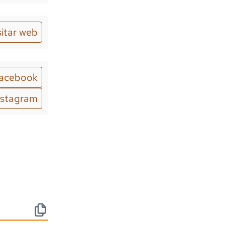
sitar web
acebook
nstagram