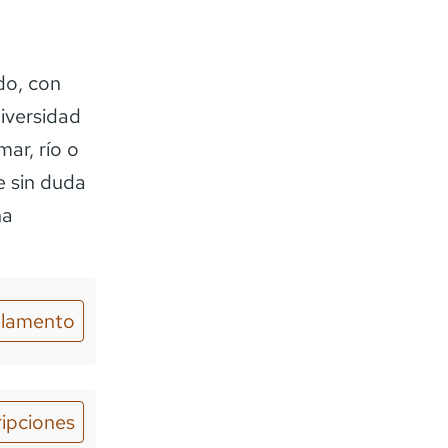
do, con
diversidad
mar, río o
e sin duda
ha
lamento
ripciones