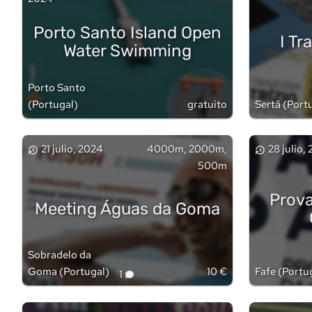
Porto Santo Island Open
I Tr
Water Swimming
Porto Santo
(
Portugal
)
gratuito
Sertã
(
Port
21 julio, 2024
4000m, 2000m,
28 julio,
500m
Prova
Meeting Águas da Goma
Sobradelo da
Goma
(
Portugal
)
10 €
Fafe
(
Portu
1