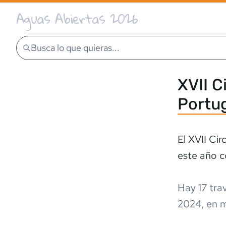
Aguas Abiertas 2026
Busca lo que quieras...
XVII C
Portu
El XVII Ci
este año co
Hay
17
trav
2024
,
en m