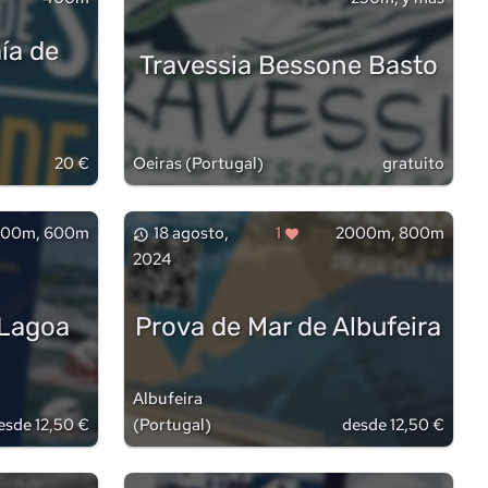
ía de
Travessia Bessone Basto
20 €
Oeiras
(
Portugal
)
gratuito
000m, 600m
18 agosto,
1
2000m, 800m
2024
 Lagoa
Prova de Mar de Albufeira
Albufeira
esde 12,50 €
(
Portugal
)
desde 12,50 €