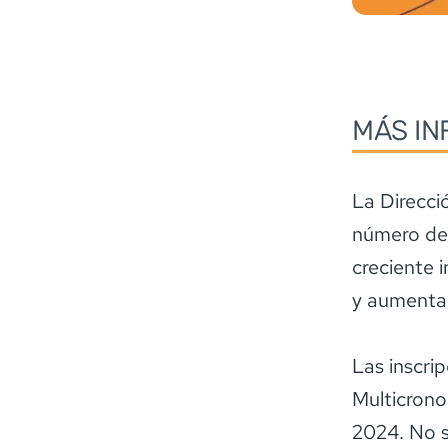
MÁS IN
La Direcci
número de 
creciente 
y aumentar
Las inscri
Multicrono 
2024. No s