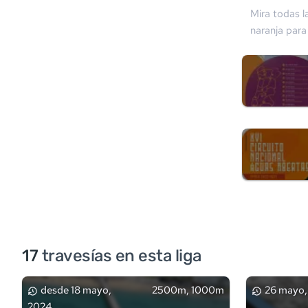
Mira todas l
naranja
para 
17
travesía
s
en esta liga
desde
18 mayo,
2500m, 1000m
26 mayo,
2024