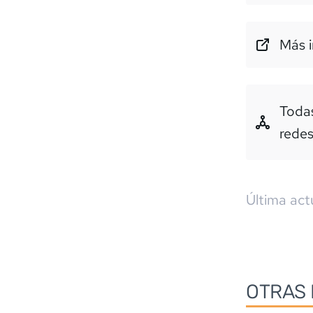
Más i
Todas
rede
Última act
OTRAS 