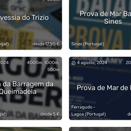
Prova de Mar Ba
avessia do Trizio
Sines
ugal
)
desde 17,50 €
Sines
(
Portugal
)
 2024
4000m, 1000m,
4 agosto, 2024
2
500m
 da Barragem da
Prova de Mar de
Queimadela
Ferragudo -
gal
)
desde 5 €
Lagoa
(
Portugal
)
d