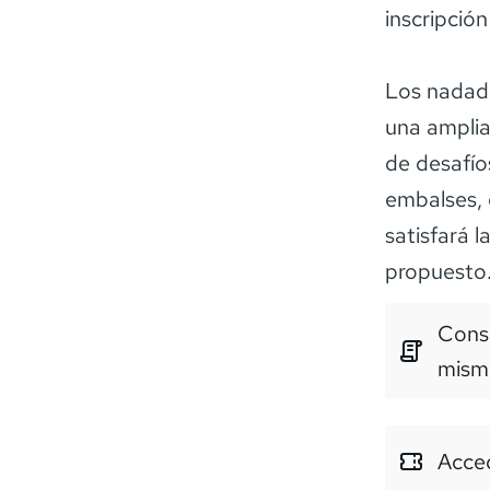
inscripción
Los nadado
una amplia
de desafíos
embalses, 
satisfará 
propuesto
Consu
mism
Acced