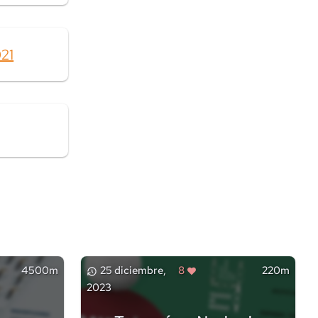
021
4500m
25 diciembre,
8
220m
2023