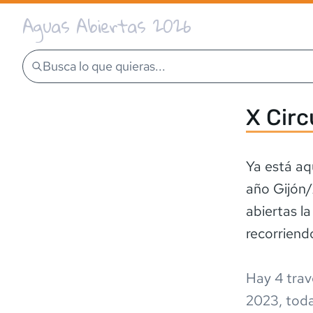
Aguas Abiertas 2026
Busca lo que quieras...
X Circ
Ya está aq
año Gijón/
abiertas la
Hay
4
trav
2023
,
tod