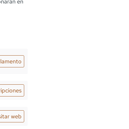
onarán en
lamento
ripciones
sitar web