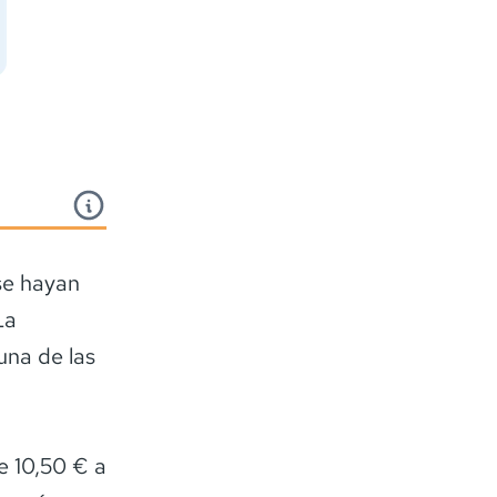
 se hayan
La
una de las
e 10,50 € a