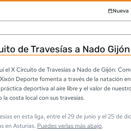
Nueva
uito de Travesías a Nado Gijó
uí el X Circuito de Travesías a Nado de Gijón: Co
Xixón Deporte fomenta a través de la natación e
 práctica deportiva al aire libre y el valor de nuestro
esía
s
en esta liga,
entre el
29 de junio
y el
25 de di
as en
Asturias
.
Puedes verlas más abajo
.