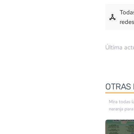
Todas
rede
Última act
OTRAS 
Mira todas l
naranja
para 