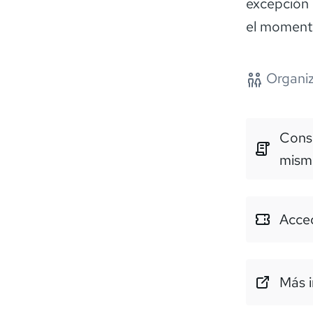
excepción 
el momento
Organiz
Consu
mism
Acced
Más i