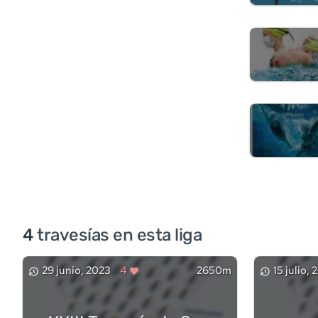
4
travesía
s
en esta liga
29 junio, 2023
4
2650m
15 julio,