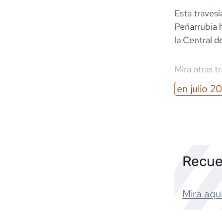
Esta travesí
Peñarrubia h
la Central 
Mira otras t
en
julio
20
Recue
Mira aquí