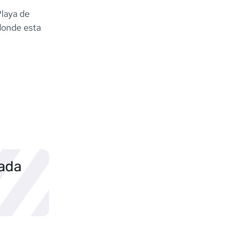
Playa de
 donde esta
sada