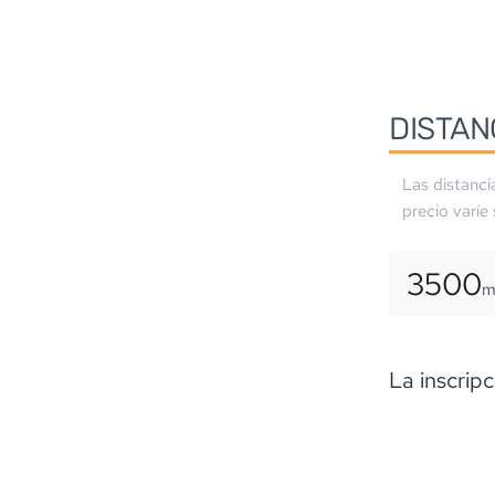
DISTAN
Las distanci
precio varíe
3500
La inscripc