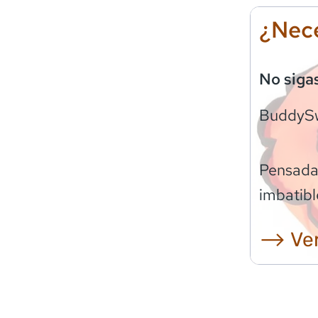
¿Nece
No siga
BuddyS
Pensadas
imbatibl
⟶ Ver