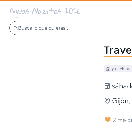
Aguas Abiertas 2026
Busca lo que quieras...
Trave
ya celebr
sábado
Gijón
,
2
me g