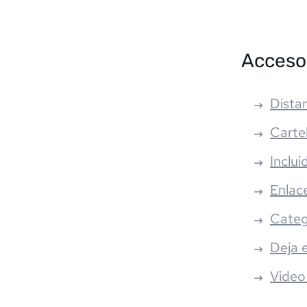
Acceso
Distan
Carte
Inclui
Enlac
Categ
Deja 
Video