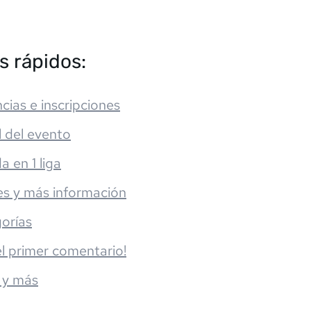
s rápidos:
cias e inscripciones
l del evento
da en 1 liga
es y más información
orías
el primer comentario!
 y más