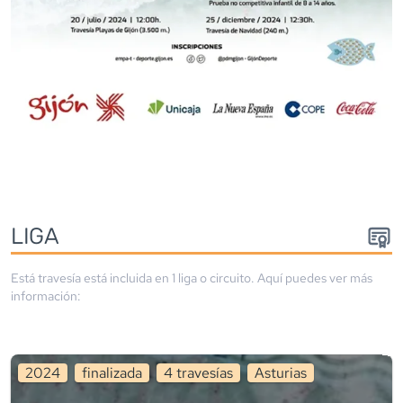
LIGA
Está travesía está incluida en
1
liga
o circuito
. Aquí puedes ver más
información:
2024
finalizada
4
travesía
s
Asturias