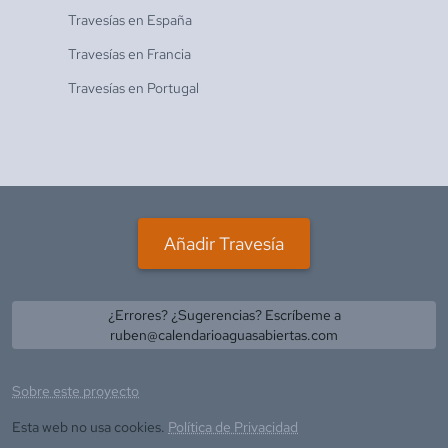
Travesías en
España
Travesías en
Francia
Travesías en
Portugal
Añadir Travesía
¿Errores? ¿Sugerencias? Escríbeme a
ruben@calendarioaguasabiertas.com
Sobre este proyecto
Esta web no usa cookies.
Política de Privacidad