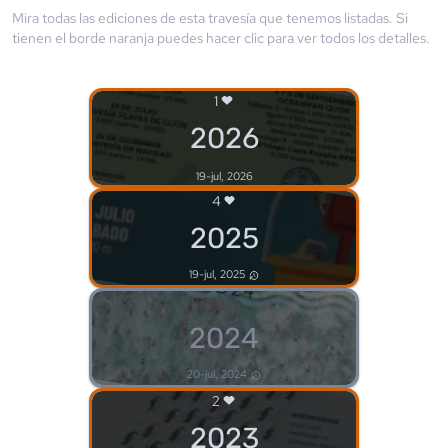
Mira todas las ediciones de esta travesía que tenemos listadas. Si
tienen el borde
naranja
puedes hacer clic para ver todos los detalles.
1
2026
19-jul, 2026
4
2025
19-jul, 2025
2024
20-jul, 2024
2
2023