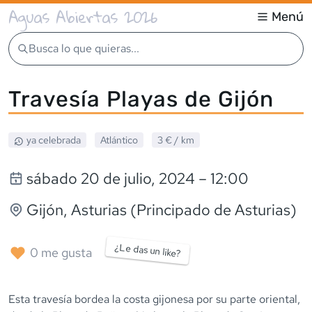
Aguas Abiertas 2026
Menú
Busca lo que quieras...
Travesía Playas de Gijón
ya celebrada
Atlántico
3 €
/ km
sábado 20 de julio, 2024
– 12:00
Gijón
, Asturias (Principado de Asturias)
¿Le das un like?
0
me gusta
Esta travesía bordea la costa gijonesa por su parte oriental,