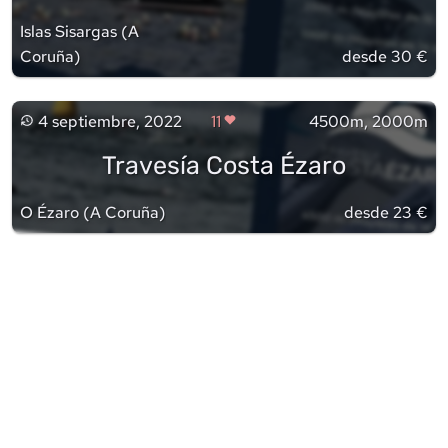
Islas Sisargas
(
A
Coruña
)
desde 30 €
4 septiembre, 2022
11
4500m, 2000m
Travesía Costa Ézaro
O Ézaro
(
A Coruña
)
desde 23 €