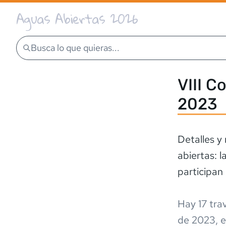
Aguas Abiertas 2026
Busca lo que quieras...
VIII C
2023
Detalles y 
abiertas: 
participan 
Hay
17
trav
de 2023
,
e