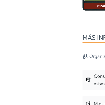
MÁS IN
Organiz
Consu
mism
Más i