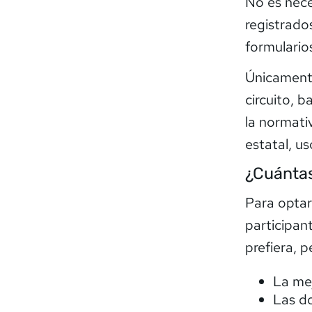
No es nece
registrado
formularios
Únicamente
circuito, b
la normati
estatal, u
¿Cuántas
Para optar 
participan
prefiera, p
La me
Las d