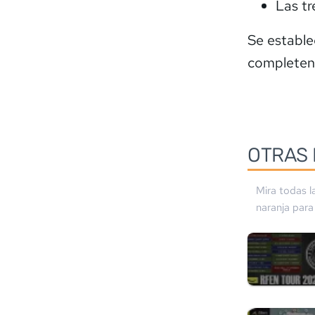
Las t
Se estable
completen
OTRAS 
Mira todas l
naranja
para 