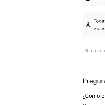
Todas
rede
Última act
Pregun
¿Cómo pu