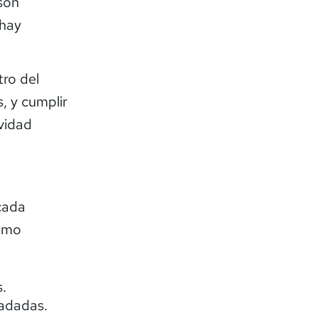
 son
 hay
tro del
s, y cumplir
vidad
 cada
como
.
adadas.