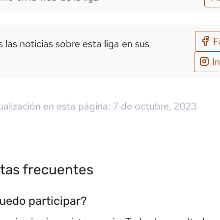
F
 las noticias sobre esta liga en sus
s
I
ualización en esta página:
7 de octubre, 2023
tas frecuentes
edo participar?