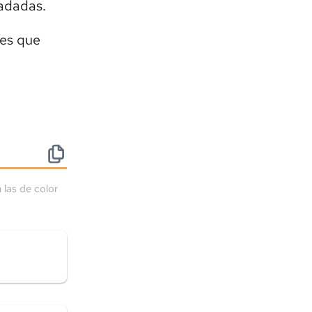
adadas.
res que
 las de color