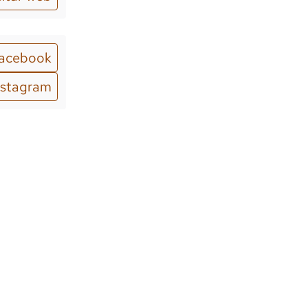
acebook
nstagram