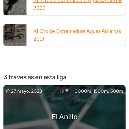
XII Cto de Extremadura Aguas Abiertas
2022
XI Cto de Extremadura Aguas Abiertas
2021
3
travesía
s
en esta liga
27 mayo, 2023
19
3000m, 1500m, 500m
El Anillo