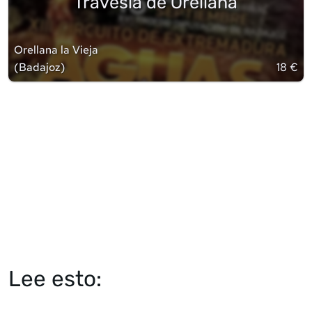
Travesía de Orellana
Orellana la Vieja
(
Badajoz
)
18 €
Lee esto: