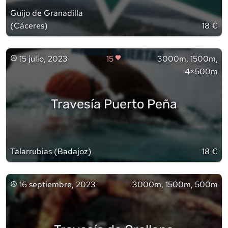
Guijo de Granadilla
(
Cáceres
)
18 €
15 julio, 2023
15
3000m, 1500m,
4×500m
Travesía Puerto Peña
Talarrubias
(
Badajoz
)
18 €
16 septiembre, 2023
3000m, 1500m, 500m