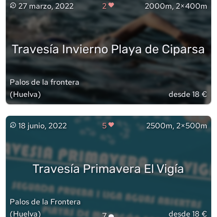
27 marzo, 2022
2
2000m, 2×400m
Travesía Invierno Playa de Ciparsa
Palos de la frontera
(
Huelva
)
desde 18 €
18 junio, 2022
5
2500m, 2×500m
Travesía Primavera El Vigía
Palos de la Frontera
(
Huelva
)
desde 18 €
7