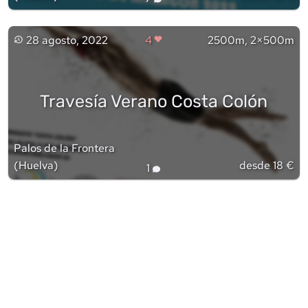
28 agosto, 2022
4
2500m, 2×500m
Travesía Verano Costa Colón
Palos de la Frontera
(
Huelva
)
desde 18 €
1