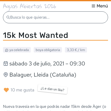
Aguas Abiertas 2026
Menú
Busca lo que quieras...
15k Most Wanted
ya celebrada
boya obligatoria
3,33 €
/ km
sábado 3 de julio, 2021
– 09:30
Balaguer
, Lleida (Cataluña)
¿Le das un like?
10
me gusta
Nueva travesía en la que podrás nadar 15km desde Àger (o