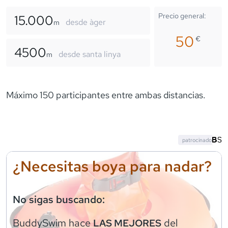
Precio general:
15.000
desde àger
m
50
€
4500
desde santa linya
m
Máximo 150 participantes entre ambas distancias.
patrocinado
¿Necesitas boya para nadar?
No sigas buscando:
BuddySwim
hace
del
LAS MEJORES