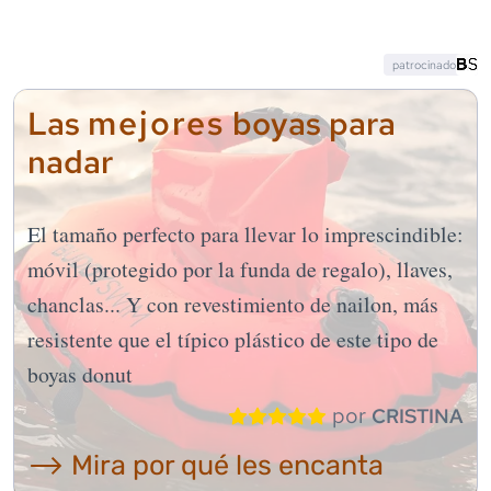
patrocinado
mejores
Las
boyas para
nadar
El tamaño perfecto para llevar lo imprescindible:
móvil (protegido por la funda de regalo), llaves,
chanclas... Y con revestimiento de nailon, más
resistente que el típico plástico de este tipo de
boyas donut
por
CRISTINA
⟶ Mira por qué les encanta