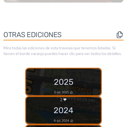
OTRAS EDICIONES
Mira todas las ediciones de esta travesía que tenemos listadas. Si
tienen el borde
naranja
puedes hacer clic para ver todos los detalles.
2025
5-jul, 2025
2
2024
6-jul, 2024