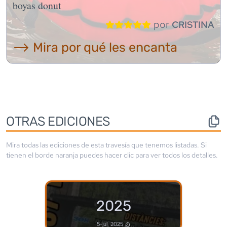
boyas donut
por
CRISTINA
⟶ Mira por qué les encanta
OTRAS EDICIONES
Mira todas las ediciones de esta travesía que tenemos listadas. Si
tienen el borde
naranja
puedes hacer clic para ver todos los detalles.
2025
5-jul, 2025