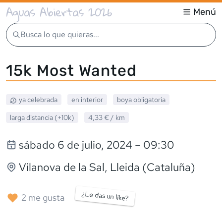
Aguas Abiertas 2026
Menú
Busca lo que quieras...
15k Most Wanted
ya celebrada
en interior
boya obligatoria
larga distancia (+10k)
4,33 €
/ km
sábado 6 de julio, 2024
– 09:30
Vilanova de la Sal
, Lleida (Cataluña)
¿Le das un like?
2
me gusta