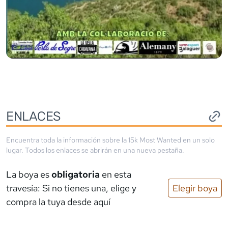
ENLACES
Encuentra toda la información sobre la
15k Most Wanted
en un solo
lugar. Todos los enlaces se abrirán en una nueva pestaña.
La boya es
obligatoria
en esta
travesía: Si no tienes una, elige y
Elegir boya
compra la tuya desde aquí