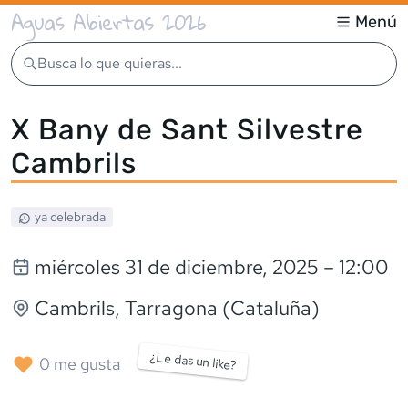
Aguas Abiertas 2026
Menú
Busca lo que quieras...
X Bany de Sant Silvestre
Cambrils
ya celebrada
miércoles 31 de diciembre, 2025
– 12:00
Cambrils
, Tarragona (Cataluña)
¿Le das un like?
0
me gusta