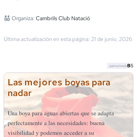
Organiza:
Cambrils Club Natació
Última actualización en esta página:
21 de junio, 2026
patrocinado
mejores
Las
boyas para
nadar
Una boya para aguas abiertas que se adapta
perfectamente a las necesidades: buena
visibilidad y podemos acceder a su