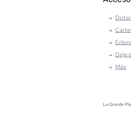
Distan
Carte
Enlac
Deja 
Más
La Grande Pla