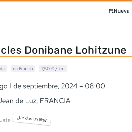
Nueva
cles Donibane Lohitzune
ada
en
Francia
7,50 €
/ km
go 1 de septiembre, 2024
– 08:00
Jean de Luz
,
FRANCIA
¿Le das un like?
usta