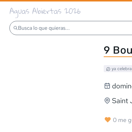
Aguas Abiertas 2026
Busca lo que quieras...
9 Bou
ya celebr
domin
Saint 
0
me g