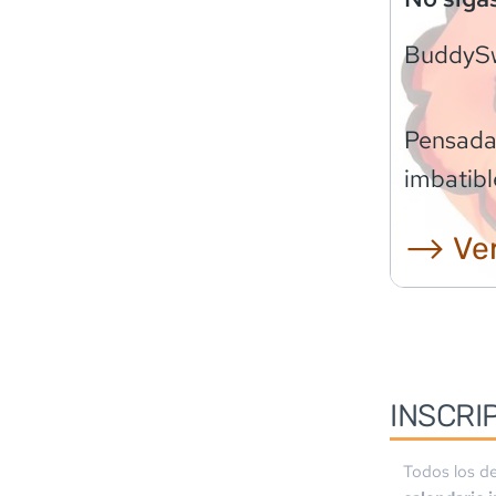
BuddyS
Pensadas
imbatibl
⟶ Ver
INSCRI
Todos los de