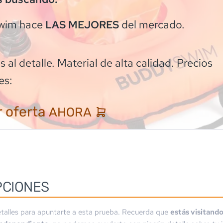
wim
hace
del mercado.
LAS MEJORES
 al detalle. Material de alta calidad. Precios
es:
 oferta
AHORA
PCIONES
talles para apuntarte a esta prueba. Recuerda que
estás visitand