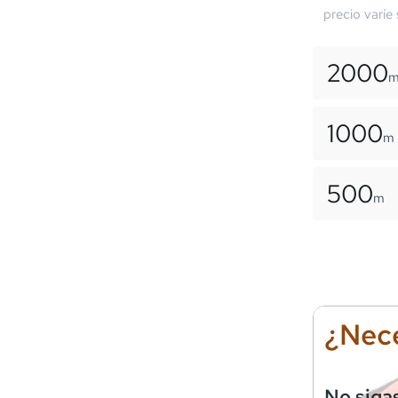
precio varíe
2000
1000
m
500
m
¿Nece
No siga