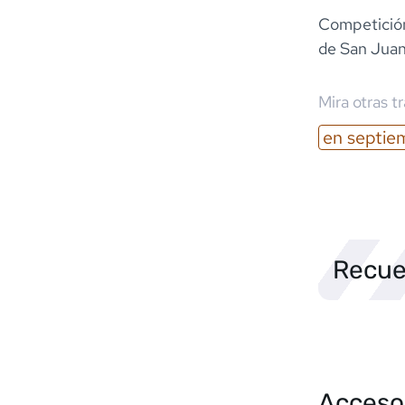
Competición
de San Juan
Mira otras t
en
septie
Recue
Acceso