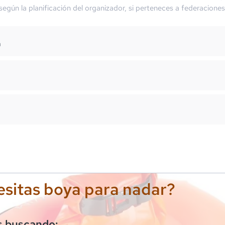
 según la planificación del organizador, si perteneces a federaciones
m
sitas boya para nadar?
s buscando: