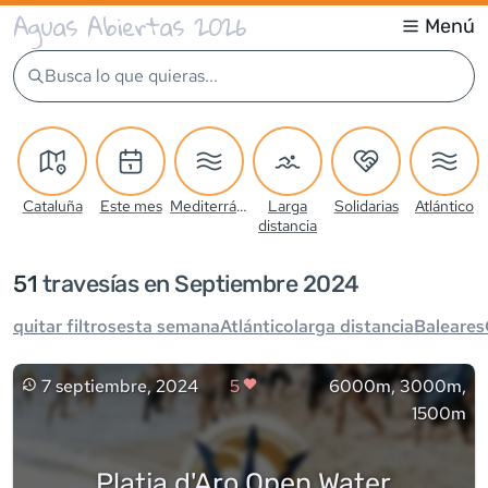
Aguas Abiertas 2026
Menú
Busca lo que quieras...
Cataluña
Este mes
Mediterráneo
Larga
Solidarias
Atlántico
distancia
51
travesía
s
en Septiembre 2024
quitar filtros
esta semana
Atlántico
larga distancia
Baleares
7 septiembre, 2024
5
6000m, 3000m,
1500m
Platja d'Aro Open Water