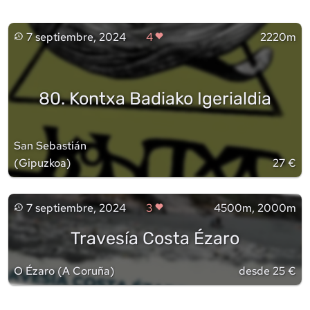
7 septiembre, 2024
4
2220m
80. Kontxa Badiako Igerialdia
San Sebastián
(
Gipuzkoa
)
27 €
7 septiembre, 2024
3
4500m, 2000m
Travesía Costa Ézaro
O Ézaro
(
A Coruña
)
desde 25 €