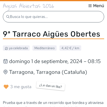
Aguas Abiertas 2026
Menú
Busca lo que quieras...
9ª Tarraco Aigües Obertes
ya celebrada
Mediterráneo
4,42 €
/ km
domingo 1 de septiembre, 2024
– 08:15
Tarragona
, Tarragona (Cataluña)
¿Le das un like?
3
me gusta
Prueba que a través de un recorrido que bordea y atraviesa