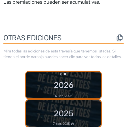
Las premiaciones pueden ser acumulativas.
OTRAS EDICIONES
Mira todas las ediciones de esta travesía que tenemos listadas. Si
tienen el borde
naranja
puedes hacer clic para ver todos los detalles.
9
2026
6-sep, 2026
2025
7-sep, 2025