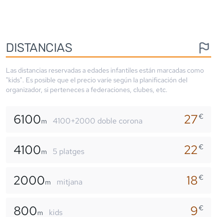
DISTANCIAS
Las distancias reservadas a edades infantiles están marcadas como
"kids". Es posible que el precio varíe según la planificación del
organizador, si perteneces a federaciones, clubes, etc.
6100
27
€
4100+2000 doble corona
m
4100
22
€
5 platges
m
2000
18
€
mitjana
m
800
9
€
kids
m