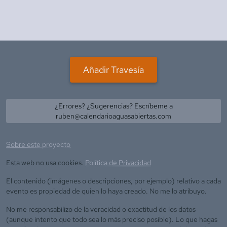
Añadir Travesía
¿Errores? ¿Sugerencias? Escríbeme a
ruben@calendarioaguasabiertas.com
Sobre este proyecto
Esta web no usa cookies.
Política de Privacidad
El contenido (imágenes o descripciones, por ejemplo) relativo a cada
evento es propiedad de quien lo haya creado. No me lo atribuyo.
No me responsabilizo de la veracidad o exactitud de los datos
(aunque intento que todo sea lo más preciso posible). Lo que hagas