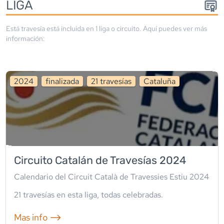
LIGA
Está travesía está incluida en
1
liga
o circuito
. Aquí puedes ver más
información:
2024
finalizada
21
travesía
s
Cataluña
Circuito Catalán de Travesías 2024
Calendario del Circuit Català de Travessies Estiu 2024
21
travesía
s
en esta liga
,
todas celebradas
.
Mas info ⟶