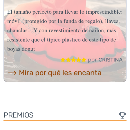
El tamaño perfecto para llevar lo imprescindible:
móvil (protegido por la funda de regalo), llaves,
chanclas... Y con revestimiento de nailon, más
resistente que el típico plástico de este tipo de
boyas donut
por
CRISTINA
⟶ Mira por qué les encanta
PREMIOS