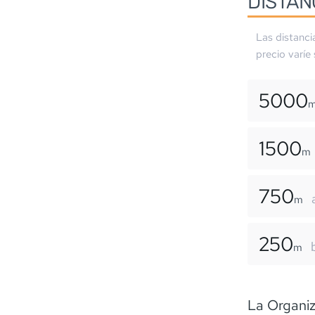
DISTAN
Las distanci
precio varíe
5000
1500
m
750
m
250
m
La Organiz