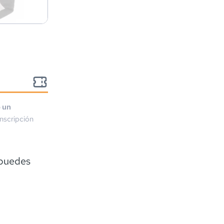
o un
nscripción
 puedes