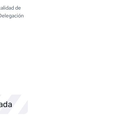
calidad de
 Delegación
sada