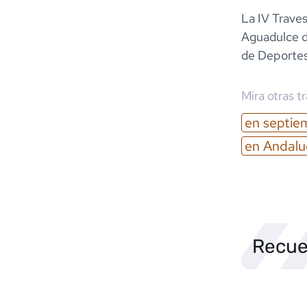
La IV Traves
Aguadulce d
de Deportes
Mira otras t
en
septie
en
Andalu
Recue