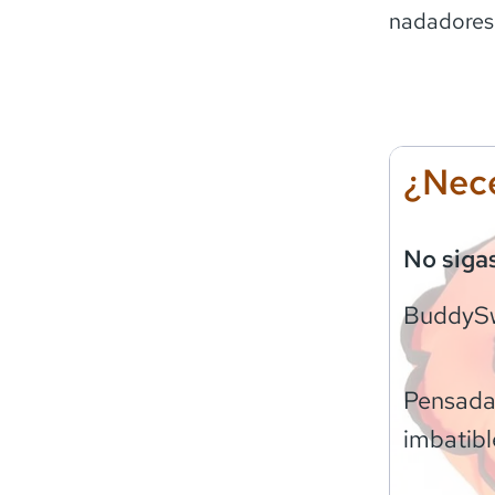
nadadores
¿Nece
No siga
BuddyS
Pensadas
imbatibl