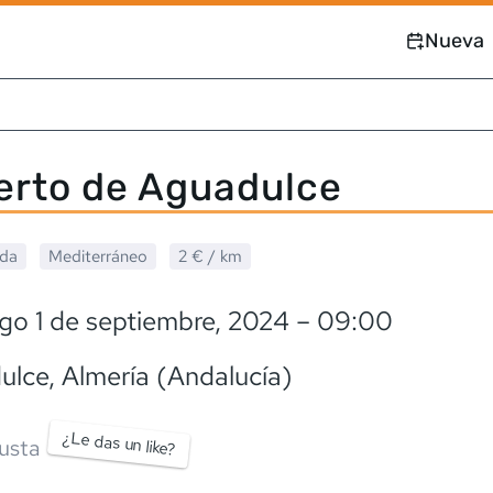
Nueva
erto de Aguadulce
ada
Mediterráneo
2 €
/ km
go 1 de septiembre, 2024
– 09:00
ulce
, Almería (Andalucía)
¿Le das un like?
usta