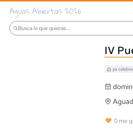
Aguas Abiertas 2026
Busca lo que quieras...
IV Pu
ya celebr
domin
Aguad
0
me g