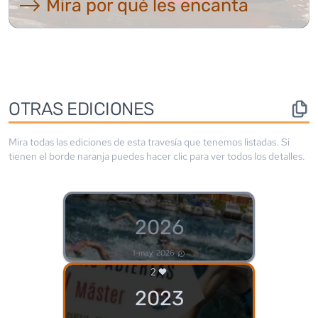
⟶ Mira por qué les encanta
OTRAS EDICIONES
Mira todas las ediciones de esta travesía que tenemos listadas. Si
tienen el borde
naranja
puedes hacer clic para ver todos los detalles.
2026
1-may, 2026
2
2023