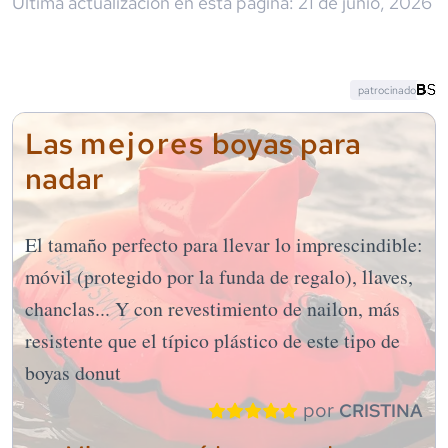
Última actualización en esta página:
21 de junio, 2026
patrocinado
mejores
Las
boyas para
nadar
El tamaño perfecto para llevar lo imprescindible:
móvil (protegido por la funda de regalo), llaves,
chanclas... Y con revestimiento de nailon, más
resistente que el típico plástico de este tipo de
boyas donut
por
CRISTINA