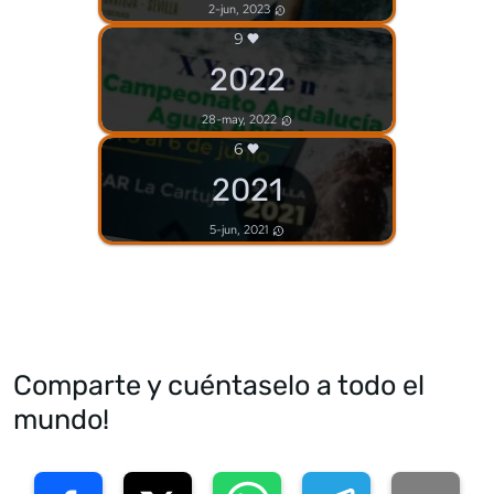
2-jun, 2023
9
2022
28-may, 2022
6
2021
5-jun, 2021
Comparte y cuéntaselo a todo el
mundo!