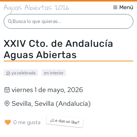
Aguas Abiertas 2026
Menú
Busca lo que quieras...
XXIV Cto. de Andalucía
Aguas Abiertas
ya celebrada
en interior
viernes 1 de mayo, 2026
Sevilla
, Sevilla (Andalucía)
¿Le das un like?
0
me gusta