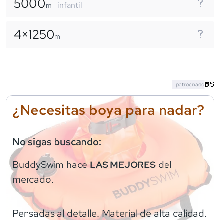
5000
infantil
m
4×
1250
m
patrocinado
¿Necesitas boya para nadar?
No sigas buscando:
BuddySwim
hace
del
LAS MEJORES
mercado.
Pensadas al detalle. Material de alta calidad.