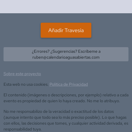
Añadir Travesía
¿Errores? ¿Sugerencias? Escríbeme a
ruben@calendarioaguasabiertas.com
Sobre este proyecto
Esta web no usa cookies.
Política de Privacidad
El contenido (imágenes o descripciones, por ejemplo) relativo a cada
evento es propiedad de quien lo haya creado. No me lo atribuyo.
No me responsabilizo de la veracidad o exactitud de los datos
(aunque intento que todo sea lo más preciso posible). Lo que hagas
con ellos, las decisiones que tomes, y cualquier actividad derivada, es
responsabilidad tuya.