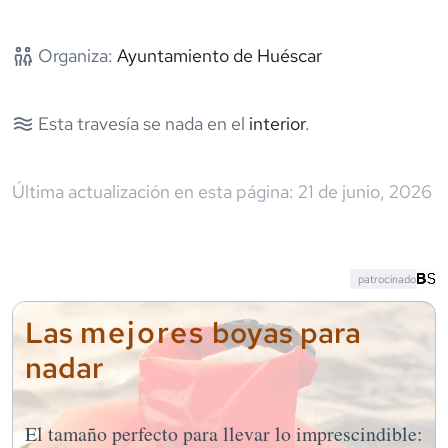
Organiza:
Ayuntamiento de Huéscar
Esta travesía se nada en el
interior
.
Última actualización en esta página:
21 de junio, 2026
patrocinado
mejores
Las
boyas para
nadar
El tamaño perfecto para llevar lo imprescindible: