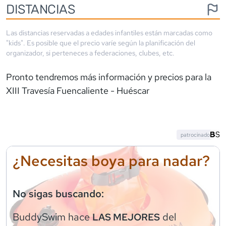
DISTANCIAS
Las distancias reservadas a edades infantiles están marcadas como
"kids". Es posible que el precio varíe según la planificación del
organizador, si perteneces a federaciones, clubes, etc.
Pronto tendremos más información y precios para la
XIII Travesía Fuencaliente - Huéscar
patrocinado
¿Necesitas boya para nadar?
No sigas buscando:
BuddySwim
hace
del
LAS MEJORES