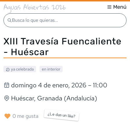
Aguas Abiertas 2026
Menú
Busca lo que quieras...
XIII Travesía Fuencaliente
- Huéscar
ya celebrada
en interior
domingo 4 de enero, 2026
– 11:00
Huéscar
, Granada (Andalucía)
¿Le das un like?
0
me gusta