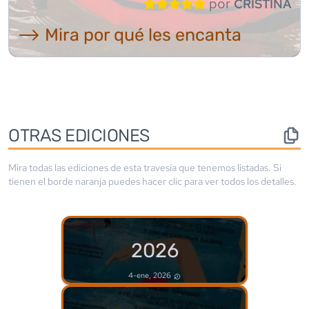
por
CRISTINA
⟶ Mira por qué les encanta
OTRAS EDICIONES
Mira todas las ediciones de esta travesía que tenemos listadas. Si
tienen el borde
naranja
puedes hacer clic para ver todos los detalles.
2026
4-ene, 2026