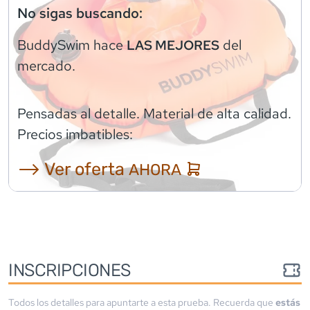
No sigas buscando:
BuddySwim
hace
del
LAS MEJORES
mercado.
Pensadas al detalle. Material de alta calidad.
Precios imbatibles:
⟶ Ver oferta
AHORA
INSCRIPCIONES
Todos los detalles para apuntarte a esta prueba. Recuerda que
estás