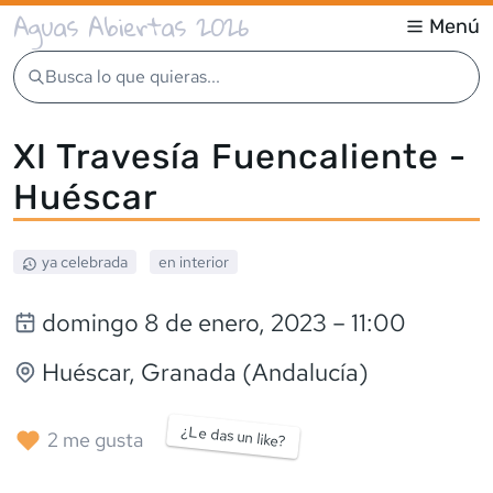
Aguas Abiertas 2026
Menú
Busca lo que quieras...
XI Travesía Fuencaliente -
Huéscar
ya celebrada
en interior
domingo 8 de enero, 2023
– 11:00
Huéscar
, Granada (Andalucía)
¿Le das un like?
2
me gusta