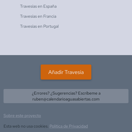
Travesías en
España
Travesías en
Francia
Travesías en
Portugal
Añadir Travesía
¿Errores? ¿Sugerencias? Escríbeme a
ruben@calendarioaguasabiertas.com
Sobre este proyecto
Esta web no usa cookies.
Política de Privacidad