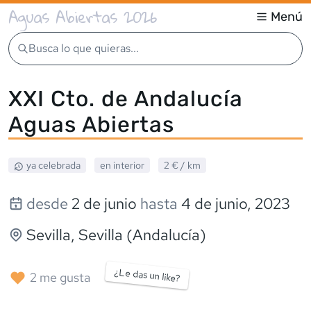
Aguas Abiertas 2026
Menú
Busca lo que quieras...
XXI Cto. de Andalucía
Aguas Abiertas
ya celebrada
en interior
2 €
/ km
desde
2 de junio
hasta
4 de junio, 2023
Sevilla
, Sevilla (Andalucía)
¿Le das un like?
2
me gusta