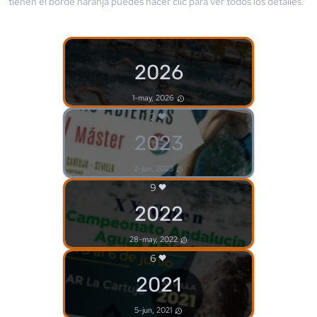
tienen el borde
naranja
puedes hacer clic para ver todos los detalles.
2026
1-may, 2026
2
2023
2-jun, 2023
9
2022
28-may, 2022
6
2021
5-jun, 2021