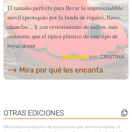
El tamaño perfecto para llevar lo imprescindible:
móvil (protegido por la funda de regalo), llaves,
chanclas... Y con revestimiento de nailon, más
resistente que el típico plástico de este tipo de
boyas donut
por
CRISTINA
⟶ Mira por qué les encanta
OTRAS EDICIONES
Mira todas las ediciones de esta travesía que tenemos listadas. Si