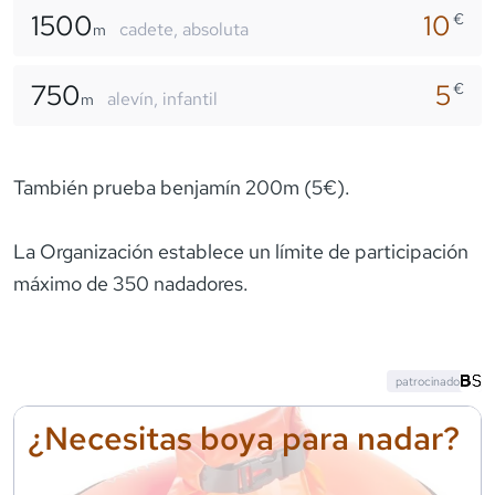
1500
10
€
cadete, absoluta
m
750
5
€
alevín, infantil
m
También prueba benjamín 200m (5€).
La Organización establece un límite de participación
máximo de 350 nadadores.
patrocinado
¿Necesitas boya para nadar?