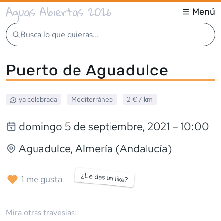
Aguas Abiertas 2026
Menú
Busca lo que quieras...
Puerto de Aguadulce
ya celebrada
Mediterráneo
2 €
/ km
domingo 5 de septiembre, 2021
– 10:00
Aguadulce
, Almería (Andalucía)
¿Le das un like?
1
me gusta
Mira otras travesías: