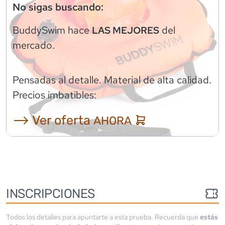
No sigas buscando:
BuddySwim
hace
del
LAS MEJORES
mercado.
Pensadas al detalle. Material de alta calidad.
Precios imbatibles:
⟶ Ver oferta
AHORA
INSCRIPCIONES
Todos los detalles para apuntarte a esta prueba. Recuerda que
estás