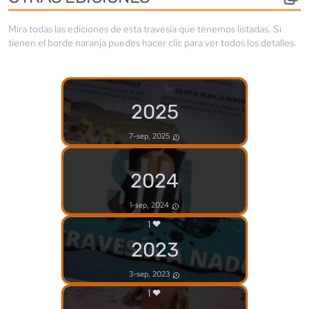
Mira todas las ediciones de esta travesía que tenemos listadas. Si
tienen el borde
naranja
puedes hacer clic para ver todos los detalles.
2025
7-sep, 2025
2024
1-sep, 2024
1
2023
3-sep, 2023
1