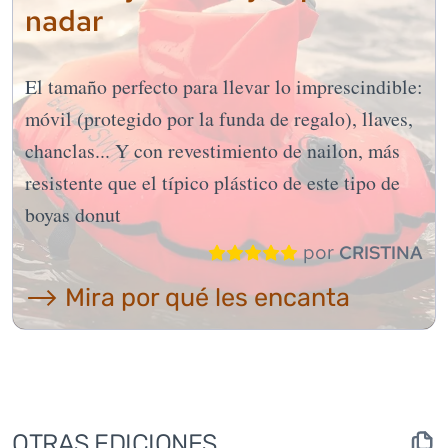
nadar
El tamaño perfecto para llevar lo imprescindible:
móvil (protegido por la funda de regalo), llaves,
chanclas... Y con revestimiento de nailon, más
resistente que el típico plástico de este tipo de
boyas donut
por
CRISTINA
⟶ Mira por qué les encanta
OTRAS EDICIONES