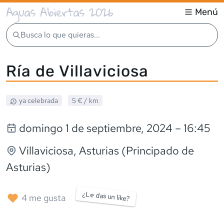
Aguas Abiertas 2026
Menú
Busca lo que quieras...
Ría de Villaviciosa
ya celebrada
5 €
/ km
domingo 1 de septiembre, 2024
– 16:45
Villaviciosa
, Asturias (Principado de
Asturias)
¿Le das un like?
4
me gusta