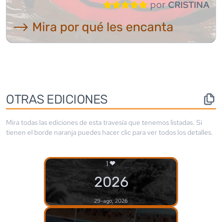
por
CRISTINA
⟶ Mira por qué les encanta
OTRAS EDICIONES
Mira todas las ediciones de esta travesía que tenemos listadas. Si
tienen el borde
naranja
puedes hacer clic para ver todos los detalles.
1
2026
29-ago, 2026