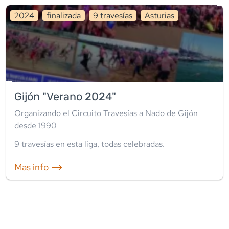
2024
finalizada
9
travesía
s
Asturias
Gijón "Verano 2024"
Organizando el Circuito Travesías a Nado de Gijón
desde 1990
9
travesía
s
en esta liga
,
todas celebradas
.
Mas info ⟶