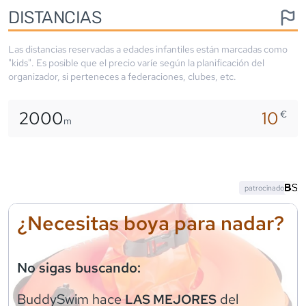
DISTANCIAS
Las distancias reservadas a edades infantiles están marcadas como
"kids". Es posible que el precio varíe según la planificación del
organizador, si perteneces a federaciones, clubes, etc.
2000
10
€
m
patrocinado
¿Necesitas boya para nadar?
No sigas buscando:
BuddySwim
hace
del
LAS MEJORES