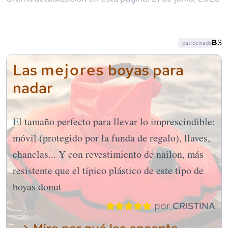
patrocinado
mejores
Las
boyas para
nadar
El tamaño perfecto para llevar lo imprescindible:
móvil (protegido por la funda de regalo), llaves,
chanclas... Y con revestimiento de nailon, más
resistente que el típico plástico de este tipo de
boyas donut
por
CRISTINA