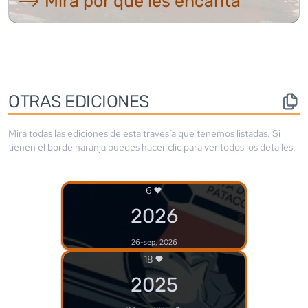
⟶ Mira por qué les encanta
OTRAS EDICIONES
Mira todas las ediciones de esta travesía que tenemos listadas. Si
tienen el borde
naranja
puedes hacer clic para ver todos los detalles.
6
2026
26-sep, 2026
18
2025