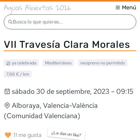
Aguas Abiertas 2026
Menú
Busca lo que quieras...
VII Travesía Clara Morales
ya celebrada
Mediterráneo
neopreno
no permitido
7,66 €
/ km
sábado 30 de septiembre, 2023
– 09:15
Alboraya
, Valencia-València
(Comunidad Valenciana)
¿Le das un like?
11
me gusta