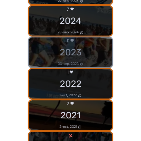
27-sep, 2025
7
2024
28-sep, 2024
11
2023
30-sep, 2023
1
2022
1-oct, 2022
2
2021
2-oct, 2021
×