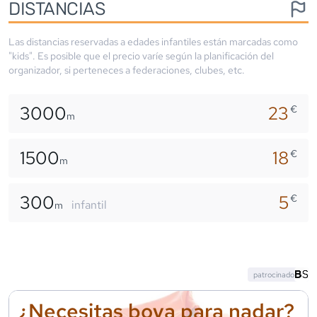
DISTANCIAS
Las distancias reservadas a edades infantiles están marcadas como
"kids". Es posible que el precio varíe según la planificación del
organizador, si perteneces a federaciones, clubes, etc.
3000
23
€
m
1500
18
€
m
300
5
€
infantil
m
patrocinado
¿Necesitas boya para nadar?