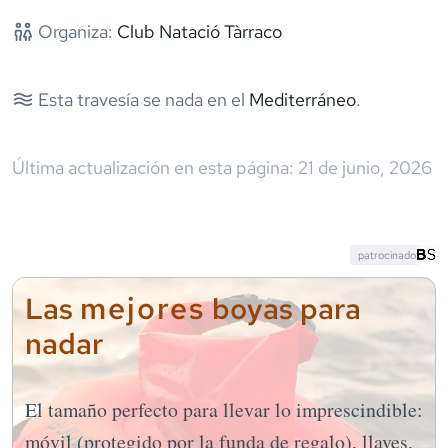
Organiza:
Club Natació Tàrraco
Esta travesía se nada en el
Mediterráneo
.
Última actualización en esta página:
21 de junio, 2026
patrocinado
mejores
Las
boyas para
nadar
El tamaño perfecto para llevar lo imprescindible:
móvil (protegido por la funda de regalo), llaves,