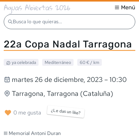
Aguas Abiertas 2026
Menú
Busca lo que quieras...
22a Copa Nadal Tarragona
ya celebrada
Mediterráneo
60 €
/ km
martes 26 de diciembre, 2023
– 10:30
Tarragona
, Tarragona (Cataluña)
¿Le das un like?
0
me gusta
III Memorial Antoni Duran