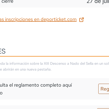
27 de jul
 cierre
as inscripciones en
deporticket.com
ES
da la información sobre la
XIII Descenso a Nado del Sella
en un sol
se abrirán en una nueva pestaña.
lta el reglamento completo aquí
Reg
o