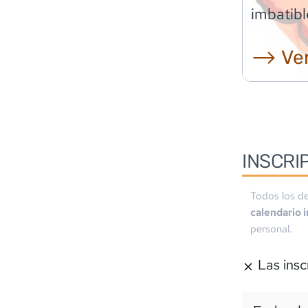
imbatibl
⟶ Ver
INSCRI
Todos los de
calendario 
personal.
Las insc