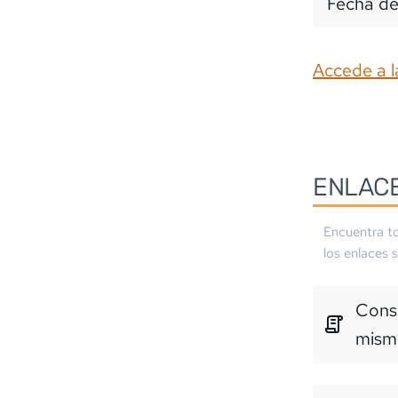
Fecha de
Accede a l
ENLAC
Encuentra to
los enlaces 
Consu
mism