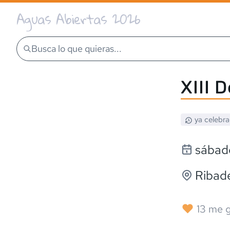
Aguas Abiertas 2026
Busca lo que quieras...
XIII 
ya celebr
sábado
Ribade
13
me g