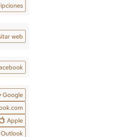
ripciones
sitar web
acebook
Google
look.com
Apple
Outlook