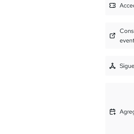
Acced
Consu
even
Sigue
Agreg