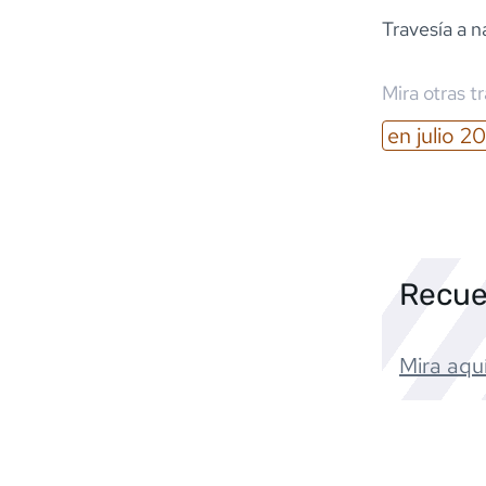
Travesía a n
Mira otras t
en
julio
20
Recue
Mira aquí