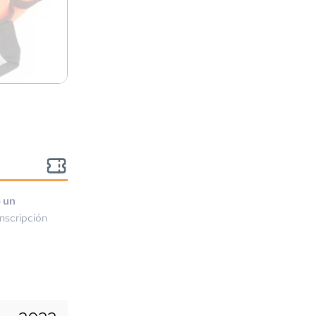
o un
nscripción