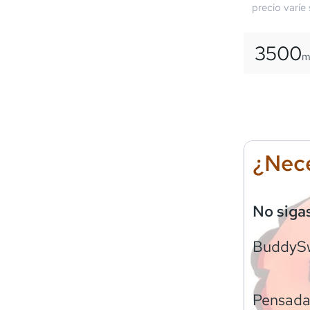
precio varíe
3500
¿Nece
No siga
BuddyS
Pensadas