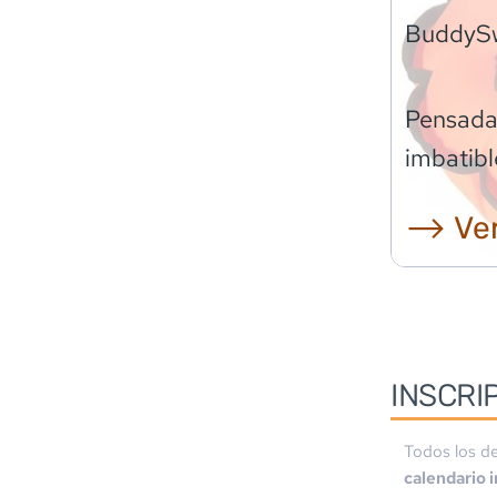
BuddyS
Pensadas
imbatibl
⟶ Ver
INSCRI
Todos los de
calendario 