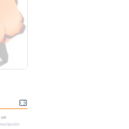
o un
nscripción