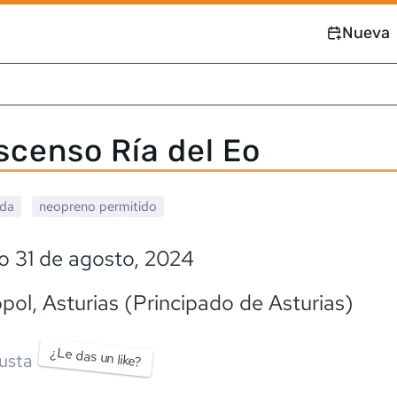
Nueva
scenso Ría del Eo
ada
neopreno
permitido
o 31 de agosto, 2024
opol
, Asturias (Principado de Asturias)
¿Le das un like?
usta