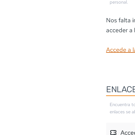
personal.
Nos falta 
acceder a 
Accede a l
ENLAC
Encuentra to
enlaces se a
Acced