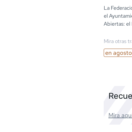
La Federaci
el Ayuntami
Abiertas: el
Mira otras t
en
agosto
Recue
Mira aquí