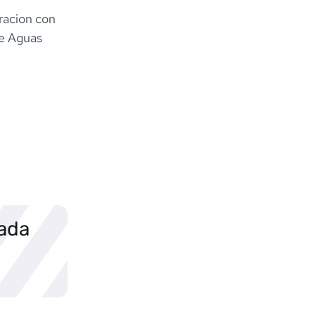
racion con
de Aguas
sada