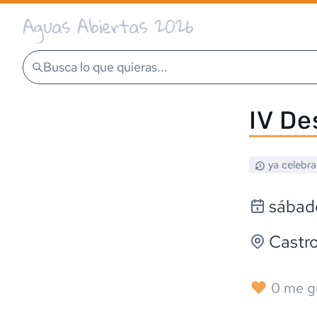
Aguas Abiertas 2026
Busca lo que quieras...
IV De
ya celebr
sábad
Castr
0
me g