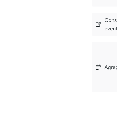
Consu
even
Agreg