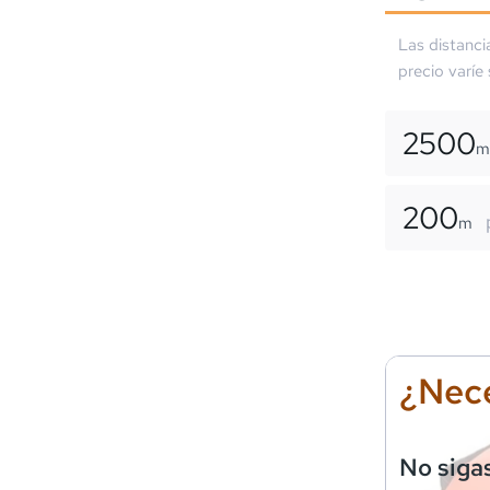
Las distanci
precio varíe
2500
m
200
m
¿Nece
No siga