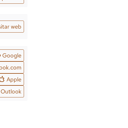
sitar web
Google
look.com
Apple
Outlook