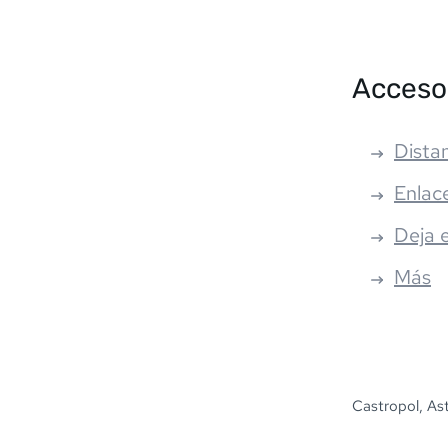
Acceso
Distan
Enlac
Deja 
Más
Castropol, Ast