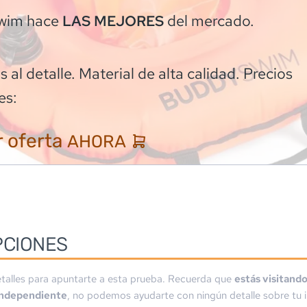
wim
hace
del mercado.
LAS MEJORES
 al detalle. Material de alta calidad. Precios
es:
 oferta
AHORA
PCIONES
talles para apuntarte a esta prueba. Recuerda que
estás visitand
independiente
, no podemos ayudarte con ningún detalle sobre tu i